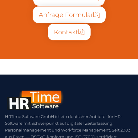
Anfrage Formular
Kontakt
HRTime Software GmbH ist ein deutscher Anbieter für HR-
Software mit Schwerpunkt auf digitaler Zeiterfassung,
Personalmanagement und Workforce Management. Seit 2003
aus Essen — DSGVO-konform und ISO-27001-zertifiziert.