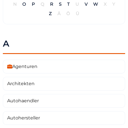
N
O
P
Q
R
S
T
U
V
W
X
Y
Z
Ä
Ö
Ü
A
Agenturen
Architekten
Autohaendler
Autohersteller