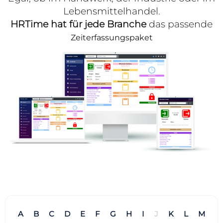
Lebensmittelhandel.
HRTime hat für jede Branche
das passende
Zeiterfassungspaket
A
B
C
D
E
F
G
H
I
J
K
L
M