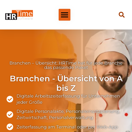
Branchen – Übersicht: HRTime hat für jede Branche
das passende Paket
Branchen - Übersicht von A
bis Z
Digitale Arbeitszeiterfassung für Unternehmen
jeder Größe
Digitale Personalakte, Personaleinsatzplanung,
Zeitwirtschaft, Personalverwaltung
Zeiterfassung am Terminal oder per Web-App