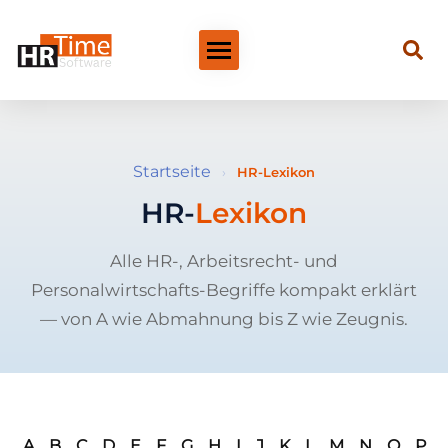
Startseite
›
HR-Lexikon
HR-
Lexikon
Alle HR-, Arbeitsrecht- und
Personalwirtschafts-Begriffe kompakt erklärt
— von A wie Abmahnung bis Z wie Zeugnis.
A
B
C
D
E
F
G
H
I
J
K
L
M
N
O
P