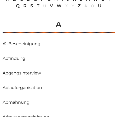
Q
R
S
T
V
W
Z
Ü
U
X
Y
Ä
Ö
A
A1-Bescheinigung
Abfindung
Abgangsinterview
Ablauforganisation
Abmahnung
Arbeitsbescheinigung