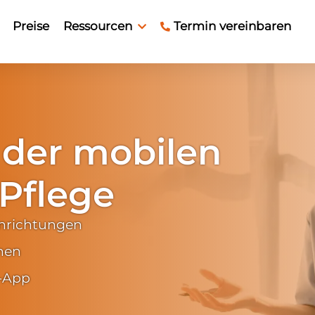
Preise
Ressourcen
Termin vereinbaren
 der mobilen
 Pflege
einrichtungen
nen
b-App