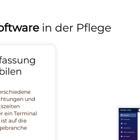
software
in der Pflege
rfassung
bilen
verschiedene
ichtungen und
szeiten
r ein Terminal
ist auf die
egebranche