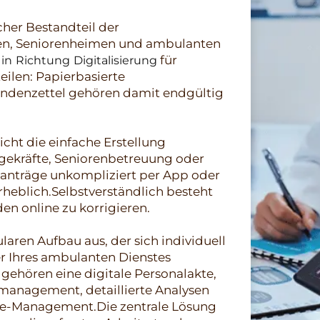
icher Bestandteil der
ngen, Seniorenheimen und ambulanten
für
 in Richtung Digitalisierung
eilen: Papierbasierte
ndenzettel gehören damit endgültig
ht die einfache Erstellung
egekräfte, Seniorenbetreuung oder
santräge unkompliziert per App oder
rheblich.Selbstverständlich besteht
den online zu korrigieren.
aren Aufbau aus, der sich individuell
er Ihres ambulanten Dienstes
 gehören eine digitale Personalakte,
lmanagement, detaillierte Analysen
ce-Management.Die zentrale Lösung