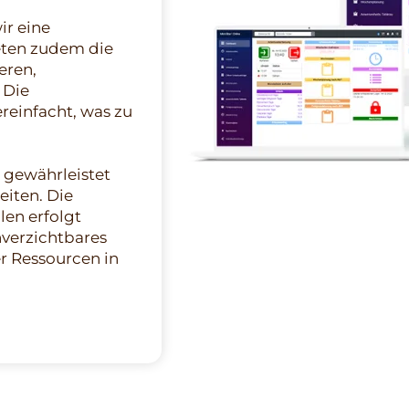
ir eine
eten zudem die
eren,
 Die
reinfacht, was zu
 gewährleistet
eiten. Die
en erfolgt
nverzichtbares
r Ressourcen in