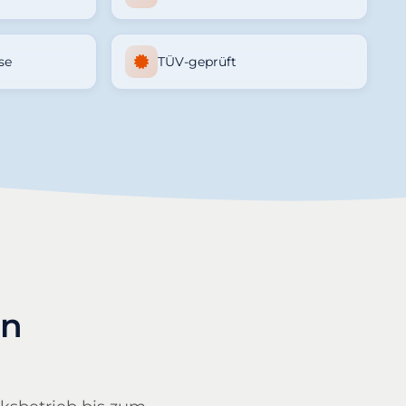
se
TÜV-geprüft
en