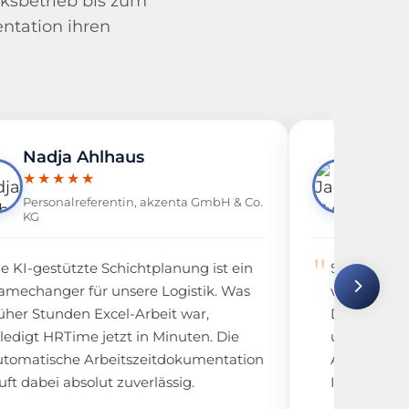
ksbetrieb bis zum
entation ihren
Nadja Ahlhaus
Jace
★★★★★
★★
Personalreferentin, akzenta GmbH & Co.
Leiter 
KG
Werme
ie KI-gestützte Schichtplanung ist ein
So kompet
amechanger für unsere Logistik. Was
von HRTime 
rüher Stunden Excel-Arbeit war,
Der Support
rledigt HRTime jetzt in Minuten. Die
und hat un
utomatische Arbeitszeitdokumentation
Arbeitszei
uft dabei absolut zuverlässig.
IT-Problem