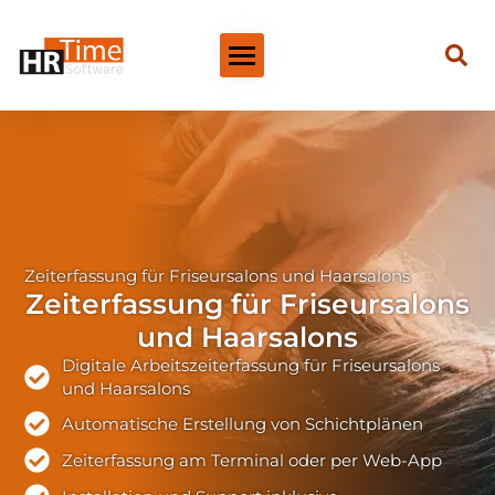
Zeiterfassung für Friseursalons und Haarsalons
Zeiterfassung für Friseursalons
und Haarsalons
Digitale Arbeitszeiterfassung für Friseursalons
und Haarsalons
Automatische Erstellung von Schichtplänen
Zeiterfassung am Terminal oder per Web-App