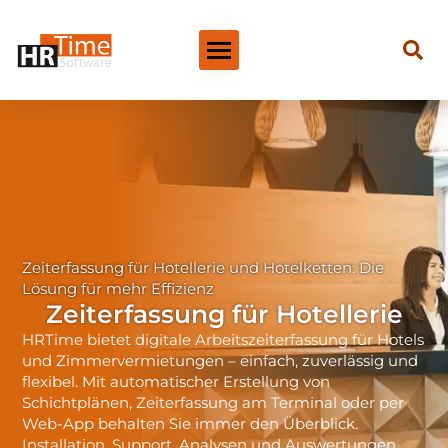
Zeiterfassung für Hotellerie und Hotelketten: Die
Lösung für mehr Effizienz
Zeiterfassung für Hotellerie
HRTime bietet digitale Arbeitszeiterfassung für Hotels
und Zimmervermietungen – einfach, zuverlässig und
flexibel. Mit automatischer Erstellung von
Schichtplänen, Zeiterfassung am Terminal oder per
Web-App behalten Sie immer den Überblick.
Installation, Support, Analysen und Auswertungen