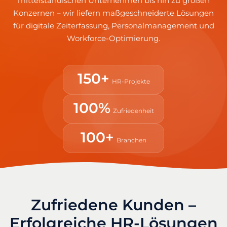
mittelständischen Unternehmen bis hin zu großen
Konzernen – wir liefern maßgeschneiderte Lösungen
für digitale Zeiterfassung, Personalmanagement und
Workforce-Optimierung.
150+
HR-Projekte
100%
Zufriedenheit
100+
Branchen
Zufriedene Kunden –
Erfolgreiche HR-Lösungen