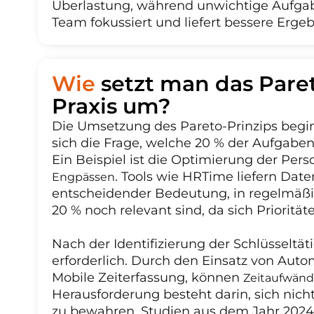
Überlastung, während unwichtige Aufgab
Team fokussiert und liefert bessere Ergeb
Wie
setzt man das Paret
Praxis um?
Die Umsetzung des Pareto-Prinzips beginn
sich die Frage, welche 20 % der Aufgaben 
Ein Beispiel ist die Optimierung der Pe
. Tools wie HRTime liefern Daten
Engpässen
entscheidender Bedeutung, in regelmäßi
20 % noch relevant sind, da sich Priorit
Nach der Identifizierung der Schlüsseltät
erforderlich. Durch den Einsatz von Auto
Mobile Zeiterfassung, können
Zeitaufwänd
Herausforderung besteht darin, sich nicht
zu bewahren. Studien aus dem Jahr 2024 b