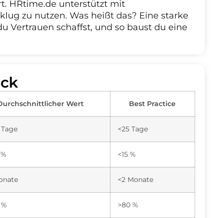
rt. HRtime.de unterstützt mit
lug zu nutzen. Was heißt das? Eine starke
 du Vertrauen schaffst, und so baust du eine
ick
Durchschnittlicher Wert
Best Practice
 Tage
<25 Tage
 %
<15 %
onate
<2 Monate
 %
>80 %