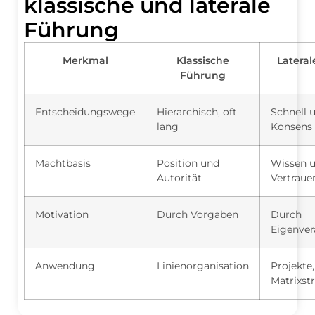
klassische und laterale
Führung
Merkmal
Klassische
Latera
Führung
Entscheidungswege
Hierarchisch, oft
Schnell 
lang
Konsens
Machtbasis
Position und
Wissen 
Autorität
Vertraue
Motivation
Durch Vorgaben
Durch
Eigenve
Anwendung
Linienorganisation
Projekte,
Matrixst