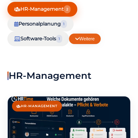
HR-Management
2
Personalplanung
1
Software-Tools
Weitere
1
HR-Management
HR-MANAGEMENT