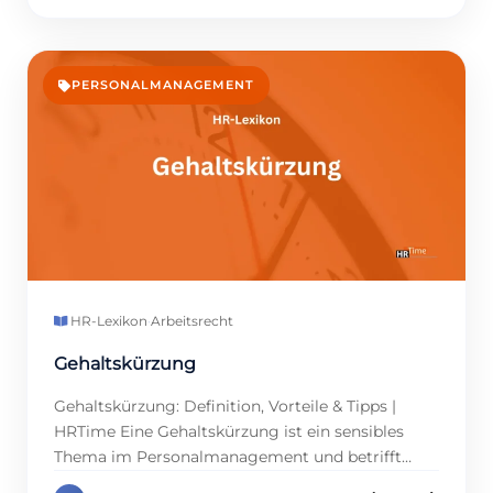
Bedeutung, da sie als Leistungsträger
entscheidend zur Wettbewerbsfähigkeit
beitragen. Doch wer genau sind diese Talente,
und wie können sie langfristig gebunden werden?
PERSONALMANAGEMENT
Führungskräfte und Personalmanager in […]
HR-Lexikon
·
Arbeitsrecht
Gehaltskürzung
Gehaltskürzung: Definition, Vorteile & Tipps |
HRTime Eine Gehaltskürzung ist ein sensibles
Thema im Personalmanagement und betrifft
sowohl Unternehmen als auch Mitarbeitende.