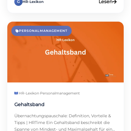
Lesen
G
HR-Lexikon
Gerade in wirtschaftlich schwierigen Zeiten oder
im Rahmen von Umstrukturierungen kann eine
Absenkung des Lohns in Betracht gezogen
werden. Dennoch ist sie rechtlich stark reguliert
und erfordert klare Absprachen. Daher sollten
PERSONALMANAGEMENT
Personalmanager gut […]
HR-Lexikon
·
Personalmanagement
Gehaltsband
Übernachtungspauschale: Definition, Vorteile &
Tipps | HRTime Ein Gehaltsband beschreibt die
Spanne von Mindest- und Maximalgehalt für eine