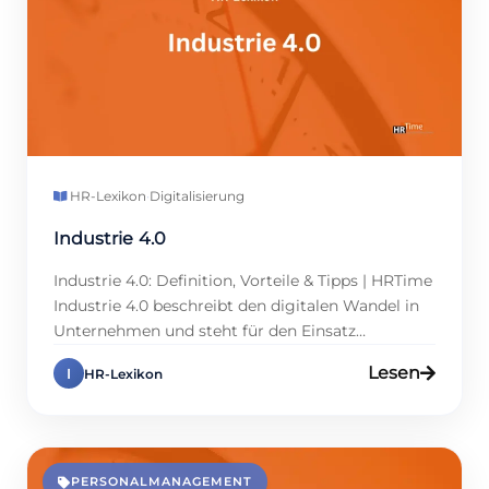
HR-Lexikon
·
Digitalisierung
Industrie 4.0
Industrie 4.0: Definition, Vorteile & Tipps | HRTime
Industrie 4.0 beschreibt den digitalen Wandel in
Unternehmen und steht für den Einsatz
moderner Technologien zur Vernetzung von
Lesen
I
HR-Lexikon
Prozessen. Für das Personalmanagement
bedeutet Industrie 4.0 tiefgreifende
Veränderungen, denn Automatisierung,
Datenanalysen und smarte Tools werden
zunehmend Teil der HR-Arbeit. Personalmanager
PERSONALMANAGEMENT