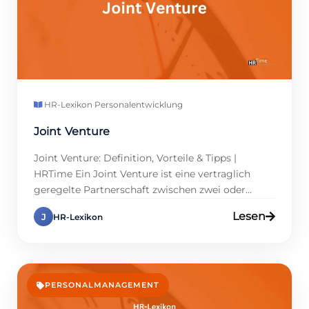
HR-Lexikon
·
Personalentwicklung
Joint Venture
Joint Venture: Definition, Vorteile & Tipps |
HRTime Ein Joint Venture ist eine vertraglich
geregelte Partnerschaft zwischen zwei oder
mehreren Unternehmen mit klar definierten
Lesen
J
HR-Lexikon
Zielen. Im Bereich Personalmanagement gewinnt
diese Form der Zusammenarbeit an Bedeutung,
weil sie die Ressourcenbündelung erleichtert und
Zugang zu neuen Märkten schafft.
Personalmanager profitieren, indem sie
PERSONALMANAGEMENT
Kompetenzen teilen und Risiken minimieren. […]