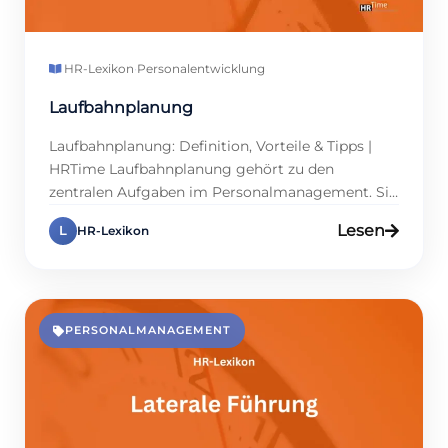
HR-Lexikon
·
Personalentwicklung
Laufbahnplanung
Laufbahnplanung: Definition, Vorteile & Tipps |
HRTime Laufbahnplanung gehört zu den
zentralen Aufgaben im Personalmanagement. Sie
unterstützt Mitarbeiter dabei, berufliche Ziele zu
Lesen
L
HR-Lexikon
erreichen und gleichzeitig die
Unternehmensstrategie langfristig zu sichern.
Führungskräfte profitieren von klaren
Entwicklungspfaden, die Potenzialträger binden
und Kosten sparen. Wenn Firmen die
PERSONALMANAGEMENT
Karriereplanung konsequent betreiben, lassen
sich Fluktuation und Rekrutierungsaufwand
deutlich reduzieren. Da […]