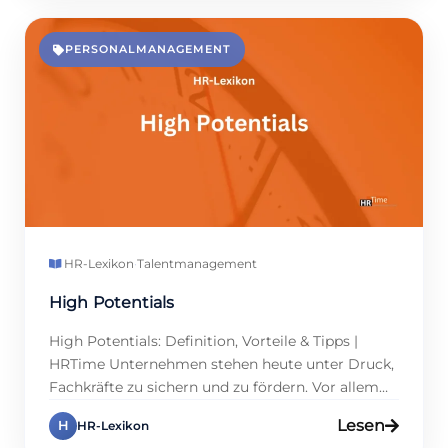
Missstände gemeldet werden können.
Personalmanager, Führungskräfte und
Compliance-Verantwortliche sollten die Vorgaben
PERSONALMANAGEMENT
kennen, denn sie betreffen interne Prozesse und
die Unternehmenskultur gleichermaßen.
Außerdem hilft die kluge Umsetzung,
Haftungsrisiken zu […]
HR-Lexikon
·
Talentmanagement
High Potentials
High Potentials: Definition, Vorteile & Tipps |
HRTime Unternehmen stehen heute unter Druck,
Fachkräfte zu sichern und zu fördern. Vor allem
sogenannte High Potentials gewinnen im
Lesen
H
HR-Lexikon
Personalmanagement zunehmend an