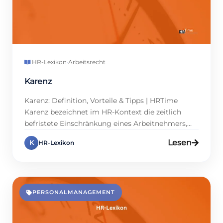
HR-Lexikon
·
Arbeitsrecht
Karenz
Karenz: Definition, Vorteile & Tipps | HRTime
Karenz bezeichnet im HR-Kontext die zeitlich
befristete Einschränkung eines Arbeitnehmers,
nach einem Beschäftigungsverhältnis bestimmte
Lesen
K
HR-Lexikon
Tätigkeiten auszuüben. Meist tritt ein
Wettbewerbsverbot in Form des
nachvertraglichen Verbots auf. Es schützt den
Arbeitgeber vor dem unmittelbaren Einsatz von
Know-how bei Mitbewerbern. Für Fach- und
PERSONALMANAGEMENT
Führungskräfte ist eine Sperrfrist jedoch ebenfalls
relevant, […]