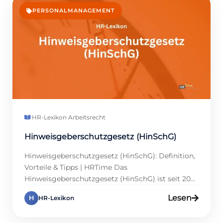
Incentives nicht nur Engagement, sondern auch
PERSONALMANAGEMENT
Mitarbeiterbindung […]
HR-Lexikon
·
Arbeitsrecht
Hinweisgeberschutzgesetz (HinSchG)
Hinweisgeberschutzgesetz (HinSchG): Definition,
Vorteile & Tipps | HRTime Das
Hinweisgeberschutzgesetz (HinSchG) ist seit 2023
ein Kernthema für Unternehmen in Deutschland.
Lesen
H
HR-Lexikon
Es verpflichtet Organisationen, sichere
Hinweisgeberkanäle einzurichten, damit