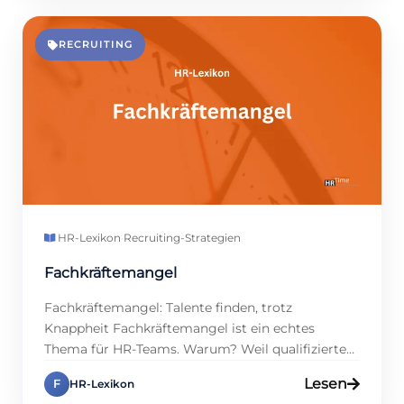
Kosten. HR-Profis profitieren von klaren
Prozessen, während Unternehmen Talente
gewinnen. Wie gelingt ein strukturiertes
RECRUITING
Vorgehen? Dieser Artikel erklärt, wie […]
HR-Lexikon
·
Recruiting-Strategien
Fachkräftemangel
Fachkräftemangel: Talente finden, trotz
Knappheit Fachkräftemangel ist ein echtes
Thema für HR-Teams. Warum? Weil qualifizierte
Talente schwer zu finden sind, und das bremst
Lesen
F
HR-Lexikon
Firmen aus. Studien zeigen, dass 75 % der