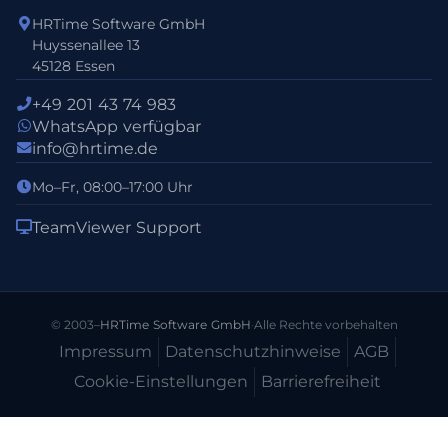
HRTime Software GmbH
Huyssenallee 13
45128 Essen
+49 201 43 74 983
WhatsApp verfügbar
info@hrtime.de
Mo–Fr, 08:00–17:00 Uhr
TeamViewer Support
© 2003–
HRTime Software GmbH
·
Alle Rechte vorbehalten
Impressum
Datenschutz­hinweise
AGB
Cookie-Einstellungen
Barrierefreiheit