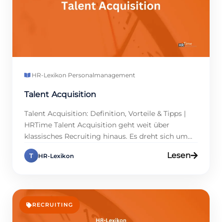
HR-Lexikon
·
Personalmanagement
Talent Acquisition
Talent Acquisition: Definition, Vorteile & Tipps |
HRTime Talent Acquisition geht weit über
klassisches Recruiting hinaus. Es dreht sich um
die strategische Suche nach Talenten, die perfekt
Lesen
T
HR-Lexikon
zum Unternehmen passen. In Deutschland
kämpfen viele Firmen mit Fachkräftemangel,
daher gewinnt Talent Acquisition an Bedeutung.
Sie hilft, nicht nur offene Stellen zu besetzen,
sondern langfristig Teams aufzubauen. […]
RECRUITING