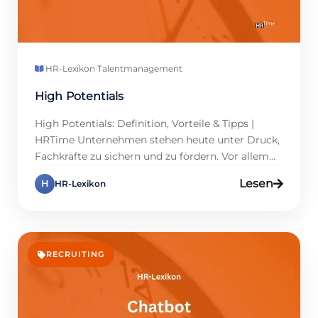
HR-Lexikon
·
Talentmanagement
High Potentials
High Potentials: Definition, Vorteile & Tipps |
HRTime Unternehmen stehen heute unter Druck,
Fachkräfte zu sichern und zu fördern. Vor allem
sogenannte High Potentials gewinnen im
Lesen
H
HR-Lexikon
Personalmanagement zunehmend an
Bedeutung, da sie als Leistungsträger
entscheidend zur Wettbewerbsfähigkeit
beitragen. Doch wer genau sind diese Talente,
und wie können sie langfristig gebunden werden?
RECRUITING
Führungskräfte und Personalmanager in […]