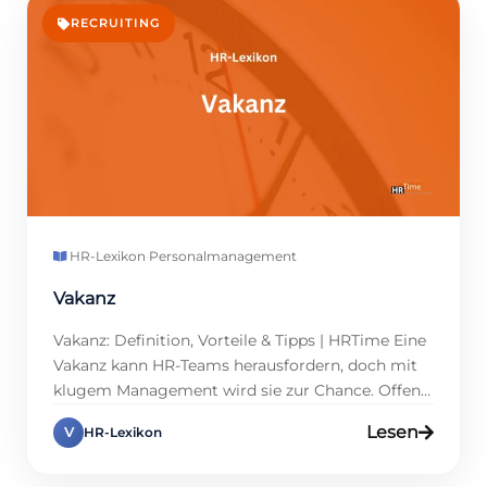
Doch was steckt hinter diesem Begriff, […]
RECRUITING
HR-Lexikon
·
Personalmanagement
Vakanz
Vakanz: Definition, Vorteile & Tipps | HRTime Eine
Vakanz kann HR-Teams herausfordern, doch mit
klugem Management wird sie zur Chance. Offene
Stellen entstehen durch Kündigungen, neue
Lesen
V
HR-Lexikon
Projekte oder Pensionierungen, und ein
effizientes Vakanzmanagement spart Zeit und