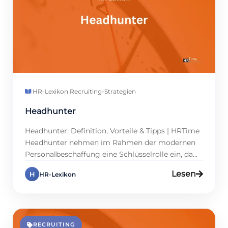
HR-Lexikon
·
Recruiting-Strategien
Headhunter
Headhunter: Definition, Vorteile & Tipps | HRTime
Headhunter nehmen im Rahmen der modernen
Personalbeschaffung eine Schlüsselrolle ein, da
sie gezielt auf die Suche nach hochqualifizierten
Lesen
H
HR-Lexikon
Fachkräften für Unternehmen gehen.
Insbesondere für HR-Profis und Führungskräfte
bieten sie eine effiziente Lösung, um vakante
Positionen mit hochqualifizierten Kandidaten zu
besetzen. Welche Aufgaben haben
RECRUITING