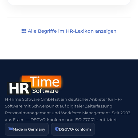
Unternehmen 2025 Probleme haben, offene
Stellen zu besetzen, und das kostet Zeit und Geld.
Aber es gibt Lösungen! In diesem Eintrag zeigen
wir dir, […]
Alle Begriffe im HR-Lexikon anzeigen
HRTime Software GmbH ist ein deutscher Anbieter für HR-
Software mit Schwerpunkt auf digitaler Zeiterfassung,
Personalmanagement und Workforce Management. Seit 2003
aus Essen — DSGVO-konform und ISO-27001-zertifiziert.
Made in Germany
DSGVO-konform