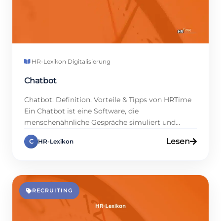
HR-Lexikon
·
Digitalisierung
Chatbot
Chatbot: Definition, Vorteile & Tipps von HRTime
Ein Chatbot ist eine Software, die
menschenähnliche Gespräche simuliert und
Mitarbeitende in natürlicher Sprache unterstützt.
Lesen
C
HR-Lexikon
Moderne Systeme nutzen KI und Natural
Language Processing (NLP), sodass sie Fragen
sofort verstehen und automatisiert beantworten.
Chatbots setzen Unternehmen auf Websites,
Messenger-Plattformen oder in
RECRUITING
Sprachassistenten ein. Im HR-Bereich entlasten
sie Teams, beschleunigen […]