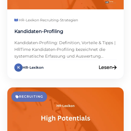
HR-Lexikon
·
Recruiting-Strategien
Kandidaten-Profiling
Kandidaten-Profiling: Definition, Vorteile & Tipps |
HRTime Kandidaten-Profiling bezeichnet die
systematische Erfassung und Auswertung
relevanter Bewerberdaten im Recruiting-Prozess.
Lesen
K
HR-Lexikon
Ziel ist, Qualifikationen, Erfahrungen und Soft
Skills mit den Anforderungen einer Position
abzugleichen. Unternehmen profitieren davon
gleich doppelt: zum einen durch bessere
Besetzungsentscheidungen, zum anderen, weil
RECRUITING
Fehlbesetzungen langfristig Kosten sparen. Doch
Profiling endet nicht beim Abgleich von […]