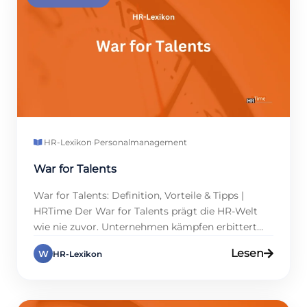
Personalberater und welche Vorteile ergeben […]
HR-Lexikon
·
Personalmanagement
War for Talents
War for Talents: Definition, Vorteile & Tipps |
HRTime Der War for Talents prägt die HR-Welt
wie nie zuvor. Unternehmen kämpfen erbittert
um die besten Köpfe, denn qualifizierte
Lesen
W
HR-Lexikon
Fachkräfte entscheiden über den Erfolg. Gerade in
Zeiten des Fachkräftemangels wird es für
Personalmanager und Führungskräfte
entscheidend, clevere Strategien zu entwickeln.