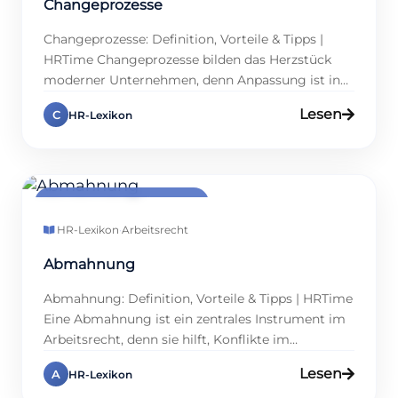
Changeprozesse
Changeprozesse: Definition, Vorteile & Tipps |
HRTime Changeprozesse bilden das Herzstück
moderner Unternehmen, denn Anpassung ist in
einer dynamischen Welt überlebenswichtig.
Lesen
C
HR-Lexikon
Digitalisierung, neue Marktbedingungen oder
interne Umstrukturierungen fordern HR-Profis,
Führungskräfte und Teams gleichermaßen
heraus. Ein gut gesteuerter Changeprozess
sichert nicht nur den Unternehmenserfolg,
MITARBEITERFÜHRUNG
sondern stärkt auch die Mitarbeiterbindung und
HR-Lexikon
·
Arbeitsrecht
Motivation deutlich. Tools wie die Digitale […]
Abmahnung
Abmahnung: Definition, Vorteile & Tipps | HRTime
Eine Abmahnung ist ein zentrales Instrument im
Arbeitsrecht, denn sie hilft, Konflikte im
Arbeitsverhältnis klar und rechtssicher zu
Lesen
A
HR-Lexikon
adressieren. Sie dient als formeller Verweis an