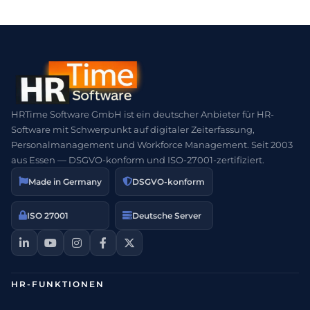
HRTime Software GmbH ist ein deutscher Anbieter für HR-
Software mit Schwerpunkt auf digitaler Zeiterfassung,
Personalmanagement und Workforce Management. Seit 2003
aus Essen — DSGVO-konform und ISO-27001-zertifiziert.
Made in Germany
DSGVO-konform
ISO 27001
Deutsche Server
HR-FUNKTIONEN