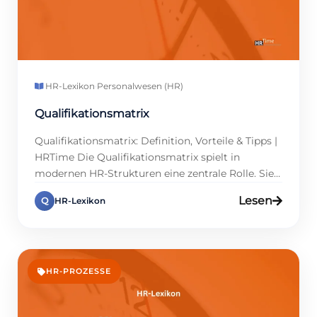
HR-Lexikon
·
Personalwesen (HR)
Qualifikationsmatrix
Qualifikationsmatrix: Definition, Vorteile & Tipps |
HRTime Die Qualifikationsmatrix spielt in
modernen HR-Strukturen eine zentrale Rolle. Sie
erfasst Mitarbeiterfähigkeiten systematisch,
Lesen
Q
HR-Lexikon
macht sie sichtbar sowie nutzbar und ermöglicht
gezielte Weiterentwicklung. Gerade in Zeiten von
Fachkräftemangel während stetiger
Veränderungen ist Klarheit über vorhandene wie
fehlende Kompetenzen entscheidend. Sobald
HR-PROZESSE
diese erfasst wurden, lassen sich
Qualifikationslücken identifizieren, Fortbildungen