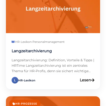
Officemanagement ein deutlich […]
HR-Lexikon
·
Personalmanagement
Langzeitarchivierung
Langzeitarchivierung: Definition, Vorteile & Tipps |
HRTime Langzeitarchivierung ist ein zentrales
Thema für HR-Profis, denn sie sichert wichtige
Daten und spart wertvolle Zeit. In der Regel
Lesen
L
HR-Lexikon
müssen Personalakten, Arbeitsverträge und
Gehaltsabrechnungen über einen Zeitraum von
mehreren Jahren aufbewahrt werden, um die
gesetzlichen Anforderungen zu erfüllen. Doch
worin liegt der Nutzen dieser Maßnahme
HR-PROZESSE