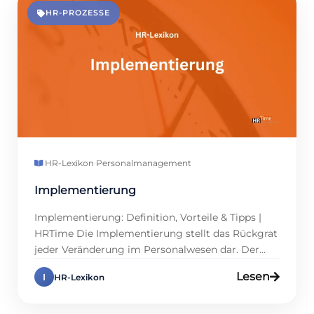
Personalabteilung? Transparente […]
HR-PROZESSE
HR-Lexikon
·
Personalmanagement
Implementierung
Implementierung: Definition, Vorteile & Tipps |
HRTime Die Implementierung stellt das Rückgrat
jeder Veränderung im Personalwesen dar. Der
Erfolg von HR-Projekten hängt maßgeblich von
Lesen
I
HR-Lexikon
einer gelungenen Umsetzung neuer Software,
Prozesse oder Strategien ab. Für