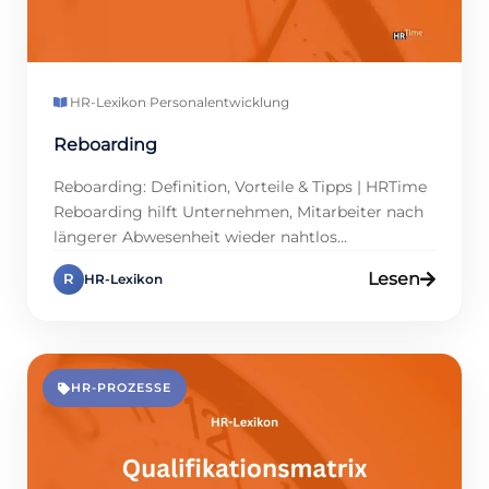
HR-Lexikon
·
Personalentwicklung
Reboarding
Reboarding: Definition, Vorteile & Tipps | HRTime
Reboarding hilft Unternehmen, Mitarbeiter nach
längerer Abwesenheit wieder nahtlos
einzubinden. Ob nach Elternzeit, Krankheit oder
Lesen
R
HR-Lexikon
Sabbatical – der Prozess sorgt für schnelle
Produktivität und stärkt die Bindung. Viele HR-
Teams unterschätzen das, doch es schont
Ressourcen und vermeidet Frust. Mit gezielten
Maßnahmen wird Reboarding zum Win-Win für
HR-PROZESSE
alle Beteiligten. […]