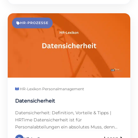
Online-Stellenbörsen helfen HR-Profis, passende
Kandidaten zu finden. Unternehmen profitieren
von weniger Aufwand und besseren Ergebnissen,
während Bewerber transparente Prozesse
HR-PROZESSE
schätzen. Für Personalmanager bedeutet das:
mehr Zeit für strategische Aufgaben. Dieser
Artikel […]
HR-Lexikon
·
Personalmanagement
Datensicherheit
Datensicherheit: Definition, Vorteile & Tipps |
HRTime Datensicherheit ist für
Personalabteilungen ein absolutes Muss, denn
sensible Mitarbeiterdaten wie