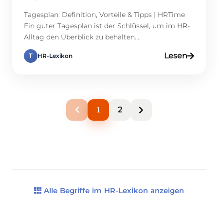
Tagesplan: Definition, Vorteile & Tipps | HRTime
Ein guter Tagesplan ist der Schlüssel, um im HR-
Alltag den Überblick zu behalten.
Personalmanager und Führungskräfte jonglieren
Lesen
T
HR-Lexikon
täglich mit Meetings, Mitarbeitergesprächen und
administrativen Aufgaben, weshalb ein
strukturierter Tagesplan Klarheit schafft. Er spart
Zeit, während er eine produktive Arbeitsweise
fördert. Doch wie erstellt man einen effektiven
2
1
Plan, der Prioritäten […]
Alle Begriffe im HR-Lexikon anzeigen