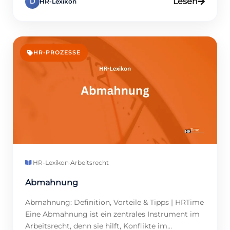
Lesen
D
HR-Lexikon
Gehaltsabrechnungen, Arbeitsverträge oder
Gesundheitsinformationen erfordern höchsten
Schutz. Ein Datenleck kann hohe Bußgelder
verursachen und das Vertrauen der Belegschaft
nachhaltig erschüttern. Besonders durch die
HR-PROZESSE
Digitalisierung, etwa mit Tools wie der digitalen
Personalakte oder Zeiterfassung, wachsen die
Anforderungen an […]
HR-Lexikon
·
Arbeitsrecht
Abmahnung
Abmahnung: Definition, Vorteile & Tipps | HRTime
Eine Abmahnung ist ein zentrales Instrument im
Arbeitsrecht, denn sie hilft, Konflikte im