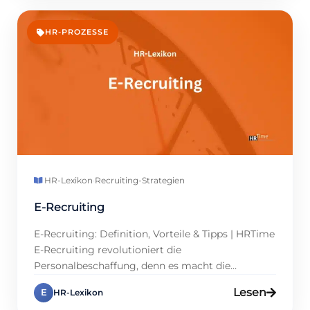
Personalmanager und Führungskräfte umfasst
die Implementierung die Schaffung von
Strukturen und die Einbindung von Teams, um
HR-PROZESSE
Veränderungen erfolgreich umzusetzen. Die
Nutzung […]
HR-Lexikon
·
Recruiting-Strategien
E-Recruiting
E-Recruiting: Definition, Vorteile & Tipps | HRTime
E-Recruiting revolutioniert die
Personalbeschaffung, denn es macht die
Talentsuche effizienter und schneller. Digitale
Lesen
E
HR-Lexikon
Tools wie Bewerbermanagement-Systeme oder