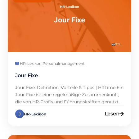
begründet? In einer […]
HR-Lexikon
·
Personalmanagement
Jour Fixe
Jour Fixe: Definition, Vorteile & Tipps | HRTime Ein
Jour Fixe ist eine regelmäßige Zusammenkunft,
die von HR-Profis und Führungskräften genutzt
wird, um Prozesse und Projekte abzustimmen.
Lesen
J
HR-Lexikon
Die Einführung einer solchen Methode führt zu
einer klaren Strukturierung der Kommunikation,
da sie klare Abläufe und feste Termine schafft.
Welche Relevanz hat dies für die