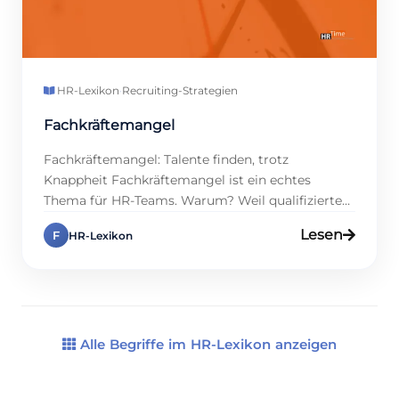
HR-Lexikon
·
Recruiting-Strategien
Fachkräftemangel
Fachkräftemangel: Talente finden, trotz
Knappheit Fachkräftemangel ist ein echtes
Thema für HR-Teams. Warum? Weil qualifizierte
Talente schwer zu finden sind, und das bremst
Lesen
F
HR-Lexikon
Firmen aus. Studien zeigen, dass 75 % der
Unternehmen 2025 Probleme haben, offene
Stellen zu besetzen, und das kostet Zeit und Geld.
Aber es gibt Lösungen! In diesem Eintrag zeigen
wir dir, […]
Alle Begriffe im HR-Lexikon anzeigen