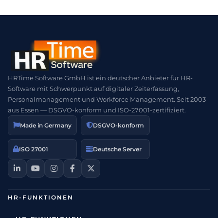
HRTime Software GmbH ist ein deutscher Anbieter für HR-
Software mit Schwerpunkt auf digitaler Zeiterfassung,
Personalmanagement und Workforce Management. Seit 2003
aus Essen — DSGVO-konform und ISO-27001-zertifiziert.
Made in Germany
DSGVO-konform
ISO 27001
Deutsche Server
HR-FUNKTIONEN