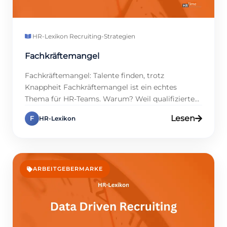
HR-Lexikon
·
Recruiting-Strategien
Fachkräftemangel
Fachkräftemangel: Talente finden, trotz
Knappheit Fachkräftemangel ist ein echtes
Thema für HR-Teams. Warum? Weil qualifizierte
Talente schwer zu finden sind, und das bremst
Lesen
F
HR-Lexikon
Firmen aus. Studien zeigen, dass 75 % der
Unternehmen 2025 Probleme haben, offene
Stellen zu besetzen, und das kostet Zeit und Geld.
Aber es gibt Lösungen! In diesem Eintrag zeigen
wir dir, […]
ARBEITGEBERMARKE