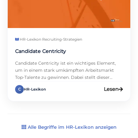
HR-Lexikon
·
Recruiting-Strategien
Candidate Centricity
Candidate Centricity ist ein wichtiges Element,
um in einem stark umkämpften Arbeitsmarkt
Top-Talente zu gewinnen. Dabei stellt dieser
Ansatz die Bewerberinnen und Bewerber
Lesen
C
HR-Lexikon
konsequent ins Zentrum des Recruiting-
Prozesses und sorgt gleichzeitig für eine klare,
positive Erfahrung – und das von der
Stellenausschreibung bis zum Onboarding.
Studien zeigen, dass 85 % aller Kandidaten klare
Rückmeldungen erwarten; […]
Alle Begriffe im HR-Lexikon anzeigen