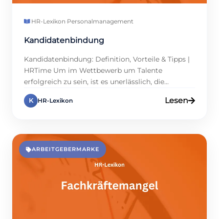
HR-Lexikon
·
Personalmanagement
Kandidatenbindung
Kandidatenbindung: Definition, Vorteile & Tipps |
HRTime Um im Wettbewerb um Talente
erfolgreich zu sein, ist es unerlässlich, die
Kandidatenbindung zu stärken. Sie umfasst
Lesen
K
HR-Lexikon
Strategien, die potenzielle Bewerber vom ersten
Kontakt bis zur Vertragsunterschrift begeistern,
denn engagierte Kandidaten wählen Ihr
Unternehmen. In Zeiten des Fachkräftemangels
ist es für Arbeitgeber von entscheidender
ARBEITGEBERMARKE
Bedeutung, Top-Kräfte an das […]