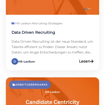
HR-Lexikon
·
Recruiting-Strategien
Data Driven Recruiting
Data Driven Recruiting ist der neue Standard, um
Talente effizient zu finden. Dieser Ansatz nutzt
Daten, um kluge Entscheidungen zu treffen, die
über Intuition hinausgehen. Studien zeigen, dass
Lesen
D
HR-Lexikon
Firmen mit datenbasierten Prozessen ihre
Einstellungszeiten um bis zu 25 % kürzen können,
doch viele nutzen dieses Potenzial noch nicht.
Data Driven Recruiting senkt Kosten, macht
Prozesse […]
ARBEITGEBERMARKE