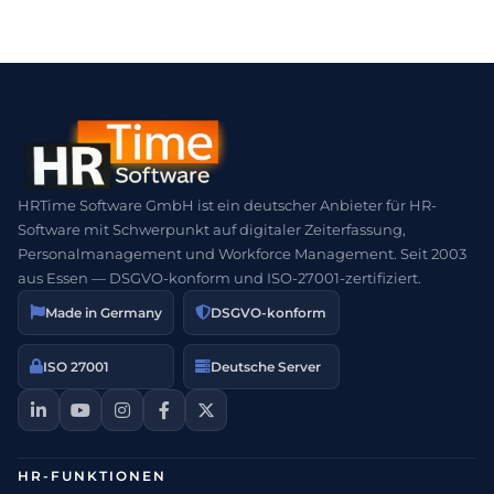
HRTime Software GmbH ist ein deutscher Anbieter für HR-
Software mit Schwerpunkt auf digitaler Zeiterfassung,
Personalmanagement und Workforce Management. Seit 2003
aus Essen — DSGVO-konform und ISO-27001-zertifiziert.
Made in Germany
DSGVO-konform
ISO 27001
Deutsche Server
HR-FUNKTIONEN