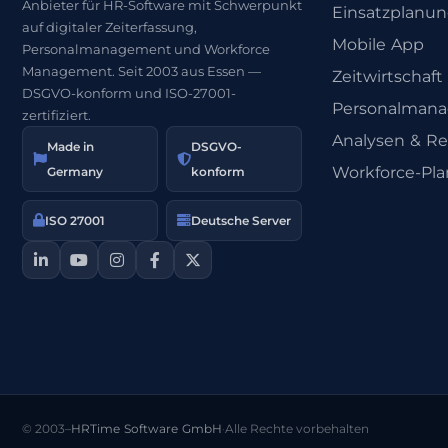
Anbieter für HR-Software mit Schwerpunkt
Einsatzplanu
auf digitaler Zeiterfassung,
Mobile App
Personalmanagement und Workforce
Management. Seit 2003 aus Essen —
Zeitwirtschaft
DSGVO-konform und ISO-27001-
Personalman
zertifiziert.
Analysen & Re
Made in
DSGVO-
Workforce-Pl
Germany
konform
ISO 27001
Deutsche Server
© 2003–
HRTime Software GmbH
·
Alle Rechte vorbehalten