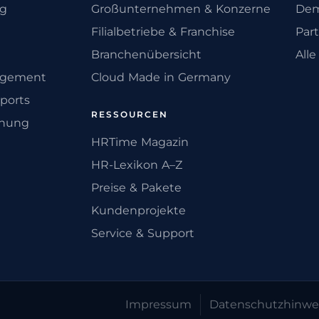
ng
Großunternehmen & Konzerne
Dem
Filialbetriebe & Franchise
Par
Branchenübersicht
All
agement
Cloud Made in Germany
ports
RESSOURCEN
anung
HRTime Magazin
HR-Lexikon A–Z
Preise & Pakete
Kundenprojekte
Service & Support
Impressum
Datenschutz­hinwe