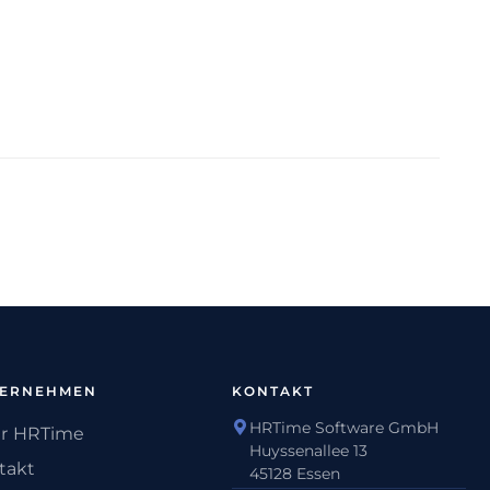
TERNEHMEN
KONTAKT
HRTime Software GmbH
r HRTime
Huyssenallee 13
takt
45128 Essen