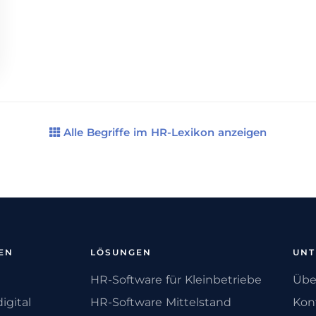
Alle Begriffe im HR-Lexikon anzeigen
EN
LÖSUNGEN
UN
HR-Software für Kleinbetriebe
Übe
igital
HR-Software Mittelstand
Kon