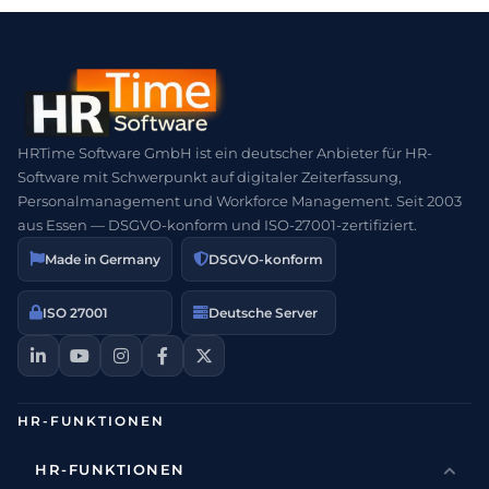
HRTime Software GmbH ist ein deutscher Anbieter für HR-
Software mit Schwerpunkt auf digitaler Zeiterfassung,
Personalmanagement und Workforce Management. Seit 2003
aus Essen — DSGVO-konform und ISO-27001-zertifiziert.
Made in Germany
DSGVO-konform
ISO 27001
Deutsche Server
HR-FUNKTIONEN
HR-FUNKTIONEN