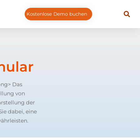
Kostenlose Demo buchen
mular
ong> Das
ellung von
rstellung der
ie dabei, eine
ährleisten.