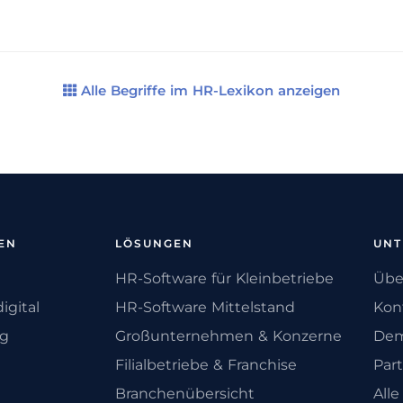
Alle Begriffe im HR-Lexikon anzeigen
EN
LÖSUNGEN
UN
HR-Software für Kleinbetriebe
Übe
igital
HR-Software Mittelstand
Kon
ng
Großunternehmen & Konzerne
Dem
Filialbetriebe & Franchise
Par
Branchenübersicht
All