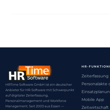
HR-FUNKTION
Zeiterfassung
Personalakte d
HRTime Software GmbH ist ein deutscher
Anbieter für HR-Software mit Schwerpunkt
Einsatzplanu
auf digitaler Zeiterfassung,
Mobile App
Personalmanagement und Workforce
Management. Seit 2003 aus Essen —
Zeitwirtschaft