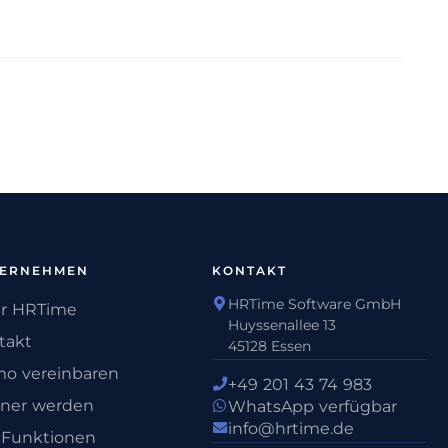
TERNEHMEN
KONTAKT
HRTime Software GmbH
r HRTime
Huyssenallee 13
takt
45128 Essen
o vereinbaren
+49 201 43 74 983
tner werden
WhatsApp verfügbar
info@hrtime.de
e Funktionen