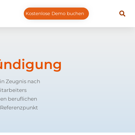
Kostenlose Demo buchen
ündigung
in Zeugnis nach
itarbeiters
en beruflichen
r Referenzpunkt