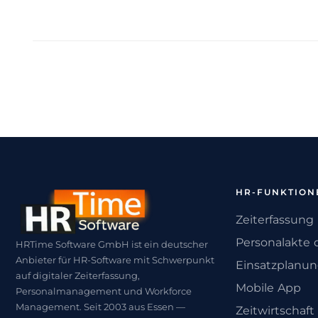
HR-FUNKTION
Zeiterfassung
Personalakte d
HRTime Software GmbH ist ein deutscher
Anbieter für HR-Software mit Schwerpunkt
Einsatzplanu
auf digitaler Zeiterfassung,
Mobile App
Personalmanagement und Workforce
Management. Seit 2003 aus Essen —
Zeitwirtschaft