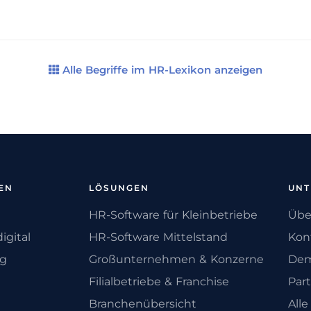
Alle Begriffe im HR-Lexikon anzeigen
EN
LÖSUNGEN
UN
HR-Software für Kleinbetriebe
Übe
igital
HR-Software Mittelstand
Kon
ng
Großunternehmen & Konzerne
Dem
Filialbetriebe & Franchise
Par
Branchenübersicht
All