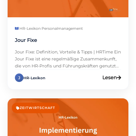
HR-Lexikon
·
Personalmanagement
Jour Fixe
Jour Fixe: Definition, Vorteile & Tipps | HRTime Ein
Jour Fixe ist eine regelmäßige Zusammenkunft,
die von HR-Profis und Führungskräften genutzt
wird, um Prozesse und Projekte abzustimmen.
Lesen
J
HR-Lexikon
Die Einführung einer solchen Methode führt zu
einer klaren Strukturierung der Kommunikation,
da sie klare Abläufe und feste Termine schafft.
Welche Relevanz hat dies für die
Personalabteilung? Transparente […]
ZEITWIRTSCHAFT