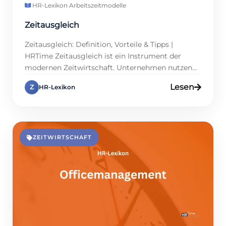
HR-Lexikon
·
Arbeitszeitmodelle
Zeitausgleich
Zeitausgleich: Definition, Vorteile & Tipps |
HRTime Zeitausgleich ist ein Instrument der
modernen Zeitwirtschaft. Unternehmen nutzen
ihn, um Überstunden ihrer Mitarbeitenden flexibel
Lesen
Z
HR-Lexikon
auszugleichen. Das schont die Kasse und steigert
die Zufriedenheit im Team. Doch wie funktioniert
Zeitausgleich? Welche gesetzlichen
Rahmenbedingungen gelten in Deutschland?
Und wie können Personalmanager ihn strategisch
ZEITWIRTSCHAFT
einsetzen? Dieser Lexikon-Eintrag erklärt, was
Zeitausgleich […]