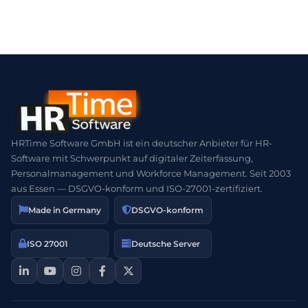
HRTime Software GmbH ist ein deutscher Anbieter für HR-
Software mit Schwerpunkt auf digitaler Zeiterfassung,
Personalmanagement und Workforce Management. Seit 2003
aus Essen — DSGVO-konform und ISO-27001-zertifiziert.
Made in Germany
DSGVO-konform
ISO 27001
Deutsche Server