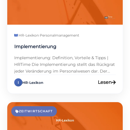
HR-Lexikon
·
Personalmanagement
Implementierung
Implementierung: Definition, Vorteile & Tipps |
HRTime Die Implementierung stellt das Rückgrat
jeder Veränderung im Personalwesen dar. Der
Erfolg von HR-Projekten hängt maßgeblich von
Lesen
I
HR-Lexikon
einer gelungenen Umsetzung neuer Software,
Prozesse oder Strategien ab. Für
Personalmanager und Führungskräfte umfasst
die Implementierung die Schaffung von
Strukturen und die Einbindung von Teams, um
ZEITWIRTSCHAFT
Veränderungen erfolgreich umzusetzen. Die
Nutzung […]