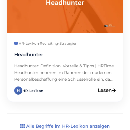
HR-Lexikon
·
Recruiting-Strategien
Headhunter
Headhunter: Definition, Vorteile & Tipps | HRTime
Headhunter nehmen im Rahmen der modernen
Personalbeschaffung eine Schlüsselrolle ein, da
sie gezielt auf die Suche nach hochqualifizierten
Lesen
H
HR-Lexikon
Fachkräften für Unternehmen gehen.
Insbesondere für HR-Profis und Führungskräfte
bieten sie eine effiziente Lösung, um vakante
Positionen mit hochqualifizierten Kandidaten zu
besetzen. Welche Aufgaben haben
Personalberater und welche Vorteile ergeben […]
Alle Begriffe im HR-Lexikon anzeigen