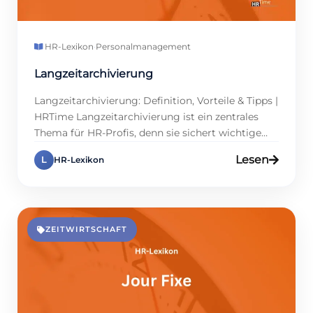
HR-Lexikon
·
Personalmanagement
Langzeitarchivierung
Langzeitarchivierung: Definition, Vorteile & Tipps |
HRTime Langzeitarchivierung ist ein zentrales
Thema für HR-Profis, denn sie sichert wichtige
Daten und spart wertvolle Zeit. In der Regel
Lesen
L
HR-Lexikon
müssen Personalakten, Arbeitsverträge und
Gehaltsabrechnungen über einen Zeitraum von
mehreren Jahren aufbewahrt werden, um die
gesetzlichen Anforderungen zu erfüllen. Doch
worin liegt der Nutzen dieser Maßnahme
ZEITWIRTSCHAFT
begründet? In einer […]