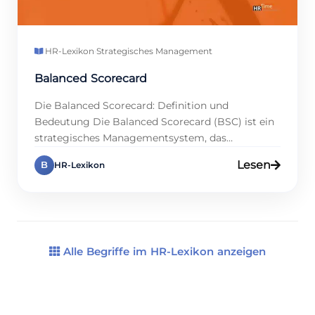
HR-Lexikon
·
Strategisches Management
Balanced Scorecard
Die Balanced Scorecard: Definition und
Bedeutung Die Balanced Scorecard (BSC) ist ein
strategisches Managementsystem, das
Unternehmen dabei unterstützt, ihre
Lesen
B
HR-Lexikon
langfristigen Ziele zu erreichen. Sie verknüpft
finanzielle und nicht-finanzielle Kennzahlen und
bietet eine ausgewogene Sicht auf die Leistung
eines Unternehmens. Ursprünglich von den
Professoren Robert S. Kaplan und David P.
Norton entwickelt, hat sich die BSC […]
Alle Begriffe im HR-Lexikon anzeigen