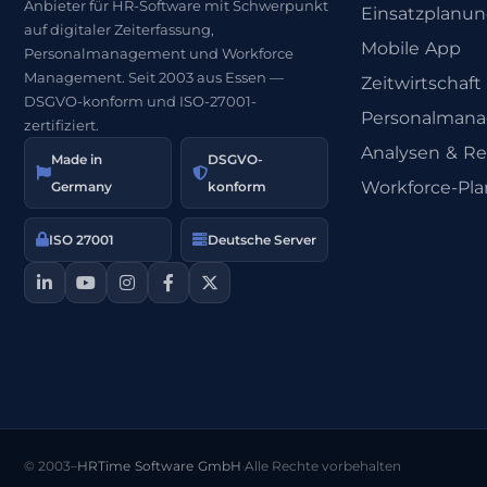
Anbieter für HR-Software mit Schwerpunkt
Einsatzplanu
auf digitaler Zeiterfassung,
Mobile App
Personalmanagement und Workforce
Management. Seit 2003 aus Essen —
Zeitwirtschaft
DSGVO-konform und ISO-27001-
Personalman
zertifiziert.
Analysen & Re
Made in
DSGVO-
Workforce-Pl
Germany
konform
ISO 27001
Deutsche Server
© 2003–
HRTime Software GmbH
·
Alle Rechte vorbehalten