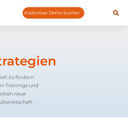
Kostenlose Demo buchen
trategien
elt zu fördern
en Trainings und
werben neue
zbereitschaft.