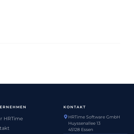
TERNEHMEN
KONTAKT
HRTime Software GmbH
r HRTime
Huyssenallee 13
takt
45128 Essen