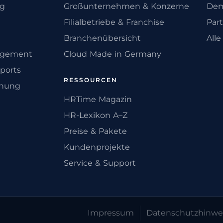
ng
Großunternehmen & Konzerne
Dem
Filialbetriebe & Franchise
Par
Branchenübersicht
All
agement
Cloud Made in Germany
ports
RESSOURCEN
anung
HRTime Magazin
HR-Lexikon A–Z
Preise & Pakete
Kundenprojekte
Service & Support
Impressum
Datenschutz­hinwe