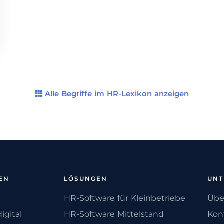
Alle Begriffe im HR-Lexikon anzeigen
EN
LÖSUNGEN
UN
HR-Software für Kleinbetriebe
Übe
igital
HR-Software Mittelstand
Kon