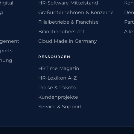
igital
HR-Software Mittelstand
Kon
ng
Großunternehmen & Konzerne
Dem
Filialbetriebe & Franchise
Par
Branchenübersicht
All
agement
Cloud Made in Germany
ports
RESSOURCEN
anung
HRTime Magazin
HR-Lexikon A–Z
Preise & Pakete
Kundenprojekte
Service & Support