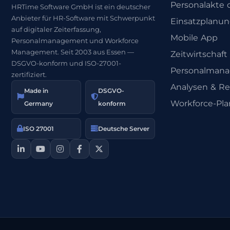
Personalakte d
HRTime Software GmbH ist ein deutscher
Anbieter für HR-Software mit Schwerpunkt
Einsatzplanu
auf digitaler Zeiterfassung,
Mobile App
Personalmanagement und Workforce
Management. Seit 2003 aus Essen —
Zeitwirtschaft
DSGVO-konform und ISO-27001-
Personalman
zertifiziert.
Analysen & Re
Made in
DSGVO-
Workforce-Pl
Germany
konform
ISO 27001
Deutsche Server