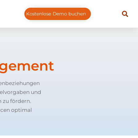
Kostenlose Demo buchen
agement
denbeziehungen
ielvorgaben und
zu fördern.
rcen optimal