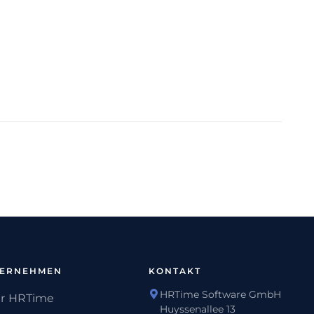
TERNEHMEN
KONTAKT
HRTime Software GmbH
r HRTime
Huyssenallee 13