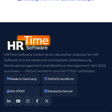
funktioniert die […]
HRTime Software GmbH ist ein deutscher Anbieter für HR-
Software mit Schwerpunkt auf digitaler Zeiterfassung,
Personalmanagement und Workforce Management. Seit 2003
aus Essen — DSGVO-konform und ISO-27001-zertifiziert.
Made in Germany
DSGVO-konform
ISO 27001
Deutsche Server