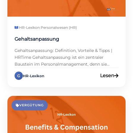
HR-Lexikon
·
Personalwesen (HR)
Gehaltsanpassung
Gehaltsanpassung: Definition, Vorteile & Tipps |
HRTime Gehaltsanpassung ist ein zentraler
Baustein im Personalmanagement, denn sie
beeinflusst die Zufriedenheit und Motivation der
Lesen
G
HR-Lexikon
Mitarbeitenden nachhaltig. Ob zur Kompensation
der Inflation, zur Anerkennung herausragender
Leistungen oder zur Anpassung an
Marktstandards – eine strategische
Gehaltsanpassung schafft Win-Win-Situationen.
VERGÜTUNG
Sie bindet Talente, steigert die
Arbeitgeberattraktivität und fördert die
Produktivität. Doch […]