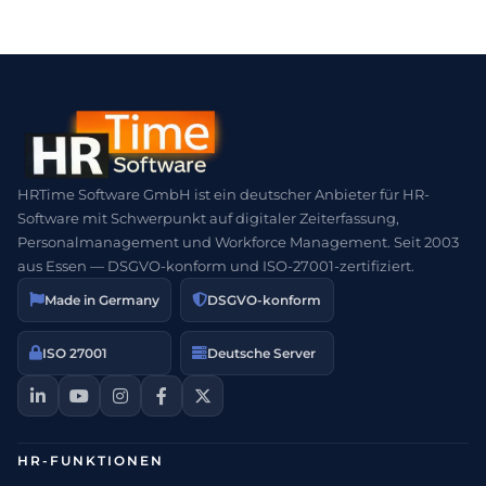
HRTime Software GmbH ist ein deutscher Anbieter für HR-
Software mit Schwerpunkt auf digitaler Zeiterfassung,
Personalmanagement und Workforce Management. Seit 2003
aus Essen — DSGVO-konform und ISO-27001-zertifiziert.
Made in Germany
DSGVO-konform
ISO 27001
Deutsche Server
HR-FUNKTIONEN