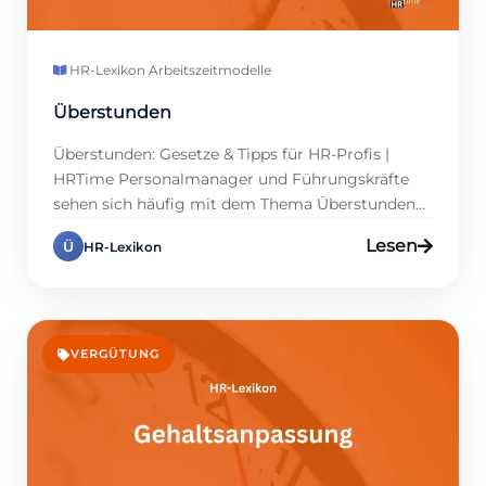
HR-Lexikon
·
Arbeitszeitmodelle
Überstunden
Überstunden: Gesetze & Tipps für HR-Profis |
HRTime Personalmanager und Führungskräfte
sehen sich häufig mit dem Thema Überstunden
konfrontiert. In dynamischen Unternehmen
Lesen
Ü
HR-Lexikon
entstehen regelmäßig Zusatzstunden, um
Projekte effizient voranzutreiben. Ich bitte um
Klärung, was als Überstunden zu zählen ist. Im
Wesentlichen handelt es sich um Arbeitszeit, die
über die vereinbarte Stundenzahl hinausgeht. In
VERGÜTUNG
Deutschland regelt […]