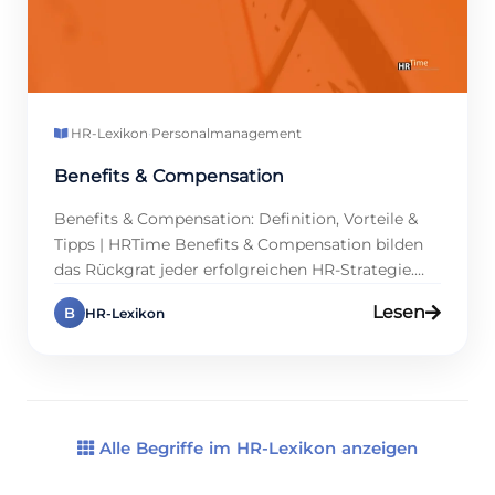
HR-Lexikon
·
Personalmanagement
Benefits & Compensation
Benefits & Compensation: Definition, Vorteile &
Tipps | HRTime Benefits & Compensation bilden
das Rückgrat jeder erfolgreichen HR-Strategie.
Sie umfassen nicht nur das Grundgehalt, sondern
Lesen
B
HR-Lexikon
auch Boni, Provisionen und Zusatzleistungen wie
betriebliche Altersvorsorge oder
Gesundheitsprogramme. Für Personalmanager
und Führungskräfte schaffen Benefits &
Compensation eine Win-Win-Situation:
Mitarbeitende fühlen sich wertgeschätzt,
Alle Begriffe im HR-Lexikon anzeigen
während Unternehmen Talente binden und die […]