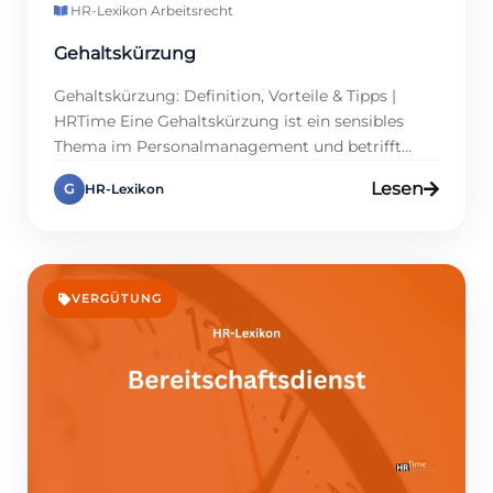
HR-Lexikon
·
Arbeitsrecht
Gehaltskürzung
Gehaltskürzung: Definition, Vorteile & Tipps |
HRTime Eine Gehaltskürzung ist ein sensibles
Thema im Personalmanagement und betrifft
sowohl Unternehmen als auch Mitarbeitende.
Lesen
G
HR-Lexikon
Gerade in wirtschaftlich schwierigen Zeiten oder
im Rahmen von Umstrukturierungen kann eine
Absenkung des Lohns in Betracht gezogen
werden. Dennoch ist sie rechtlich stark reguliert
und erfordert klare Absprachen. Daher sollten
VERGÜTUNG
Personalmanager gut […]