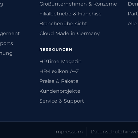
ng
Großunternehmen & Konzerne
Dem
Filialbetriebe & Franchise
Par
Branchenübersicht
All
agement
Cloud Made in Germany
ports
RESSOURCEN
anung
HRTime Magazin
HR-Lexikon A–Z
Preise & Pakete
Kundenprojekte
Service & Support
Impressum
Datenschutz­hinwe