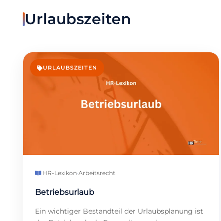
Urlaubszeiten
URLAUBSZEITEN
HR-Lexikon
·
Arbeitsrecht
Betriebsurlaub
Ein wichtiger Bestandteil der Urlaubsplanung ist