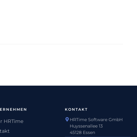
TERNEHMEN
KONTAKT
HRTime Software GmbH
r HRTime
Huyssenallee 13
takt
45128 Essen