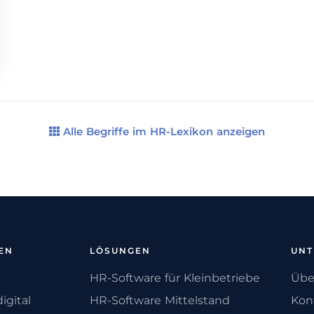
Alle Begriffe im HR-Lexikon anzeigen
EN
LÖSUNGEN
UN
HR-Software für Kleinbetriebe
Übe
igital
HR-Software Mittelstand
Kon