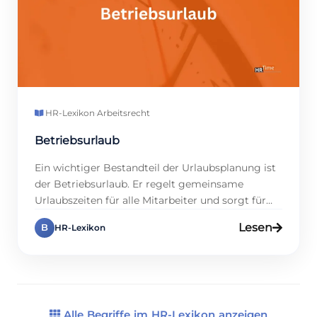
HR-Lexikon
·
Arbeitsrecht
Betriebsurlaub
Ein wichtiger Bestandteil der Urlaubsplanung ist
der Betriebsurlaub. Er regelt gemeinsame
Urlaubszeiten für alle Mitarbeiter und sorgt für
eine geordnete Betriebsführung. Außerdem
Lesen
B
HR-Lexikon
ermöglicht er die Stilllegung des Betriebs, etwa
zur Inventur oder Wartung. Er ist besonders
nützlich in Branchen wie der Industrie sowie im
Handel. Auf www.hrtime.de findest du alle Infos
dazu, denn wir bieten […]
Alle Begriffe im HR-Lexikon anzeigen