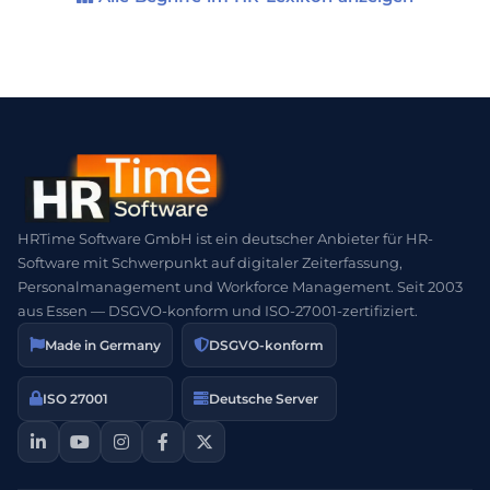
HRTime Software GmbH ist ein deutscher Anbieter für HR-
Software mit Schwerpunkt auf digitaler Zeiterfassung,
Personalmanagement und Workforce Management. Seit 2003
aus Essen — DSGVO-konform und ISO-27001-zertifiziert.
Made in Germany
DSGVO-konform
ISO 27001
Deutsche Server