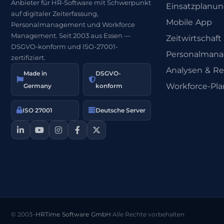
Anbieter für HR-Software mit Schwerpunkt
Einsatzplanu
auf digitaler Zeiterfassung,
Mobile App
Personalmanagement und Workforce
Management. Seit 2003 aus Essen —
Zeitwirtschaft
DSGVO-konform und ISO-27001-
Personalman
zertifiziert.
Analysen & Re
Made in
DSGVO-
Workforce-Pl
Germany
konform
ISO 27001
Deutsche Server
© 2003–
HRTime Software GmbH
·
Alle Rechte vorbehalten