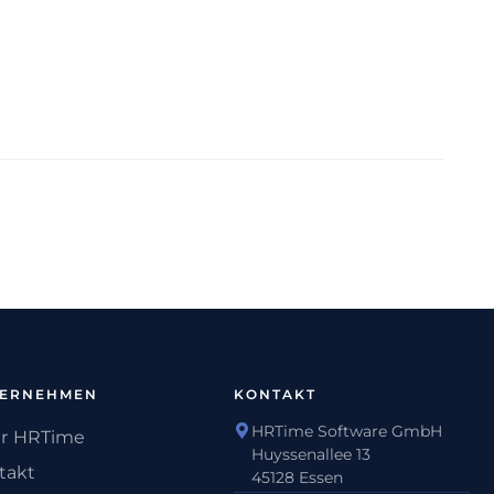
TERNEHMEN
KONTAKT
HRTime Software GmbH
r HRTime
Huyssenallee 13
takt
45128 Essen