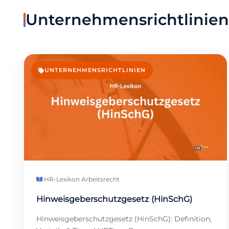
Unternehmensrichtlinien
UNTERNEHMENSRICHTLINIEN
HR-Lexikon
·
Arbeitsrecht
Hinweisgeberschutzgesetz (HinSchG)
Hinweisgeberschutzgesetz (HinSchG): Definition,