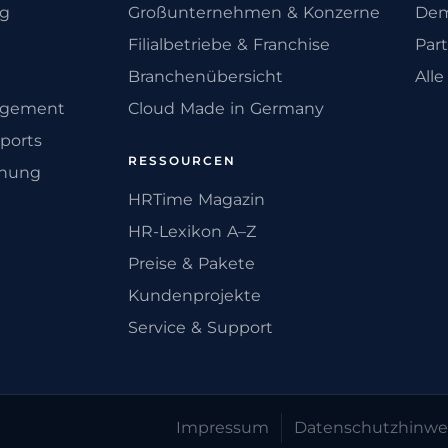
ng
Großunternehmen & Konzerne
Dem
Filialbetriebe & Franchise
Par
Branchenübersicht
All
agement
Cloud Made in Germany
ports
RESSOURCEN
anung
HRTime Magazin
HR-Lexikon A–Z
Preise & Pakete
Kundenprojekte
Service & Support
Impressum
Datenschutz­hinwe