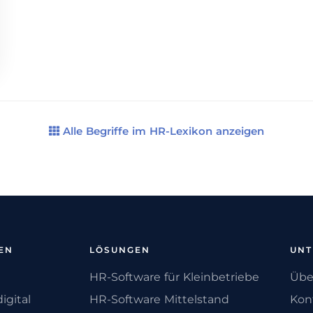
Alle Begriffe im HR-Lexikon anzeigen
EN
LÖSUNGEN
UN
HR-Software für Kleinbetriebe
Übe
igital
HR-Software Mittelstand
Kon