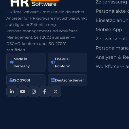
Zeiterfassung
Personalakte d
HRTime Software GmbH ist ein deutscher
Anbieter für HR-Software mit Schwerpunkt
Einsatzplanu
auf digitaler Zeiterfassung,
Mobile App
Personalmanagement und Workforce
Management. Seit 2003 aus Essen —
Zeitwirtschaft
DSGVO-konform und ISO-27001-
Personalman
zertifiziert.
Analysen & Re
Made in
DSGVO-
Workforce-Pl
Germany
konform
ISO 27001
Deutsche Server