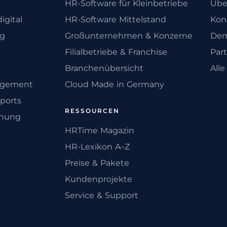
HR-Software für Kleinbetriebe
Übe
igital
HR-Software Mittelstand
Kon
ng
Großunternehmen & Konzerne
Dem
Filialbetriebe & Franchise
Par
Branchenübersicht
All
agement
Cloud Made in Germany
ports
RESSOURCEN
anung
HRTime Magazin
HR-Lexikon A–Z
Preise & Pakete
Kundenprojekte
Service & Support