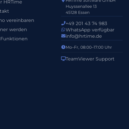
HRTime Software GmbH
r HRTime
Huyssenallee 13
takt
45128 Essen
o vereinbaren
+49 201 43 74 983
tner werden
WhatsApp verfügbar
info@hrtime.de
e Funktionen
Mo–Fr, 08:00–17:00 Uhr
TeamViewer Support