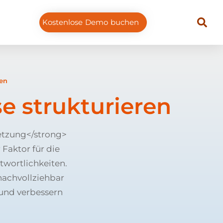
Kostenlose Demo buchen
ren
 strukturieren
etzung</strong>
Faktor für die
wortlichkeiten.
nachvollziehbar
 und verbessern