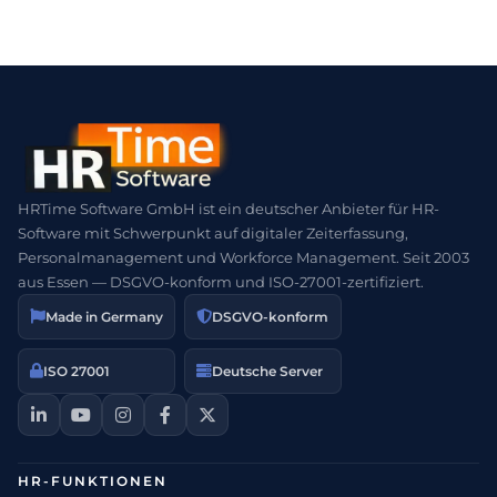
HRTime Software GmbH ist ein deutscher Anbieter für HR-
Software mit Schwerpunkt auf digitaler Zeiterfassung,
Personalmanagement und Workforce Management. Seit 2003
aus Essen — DSGVO-konform und ISO-27001-zertifiziert.
Made in Germany
DSGVO-konform
ISO 27001
Deutsche Server
HR-FUNKTIONEN