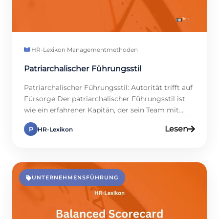
HR-Lexikon
·
Managementmethoden
Patriarchalischer Führungsstil
Patriarchalischer Führungsstil: Autorität trifft auf
Fürsorge Der patriarchalischer Führungsstil ist
wie ein erfahrener Kapitän, der sein Team mit
klarer Richtung und echter Nähe steuert. Laut
Lesen
P
HR-Lexikon
einer Umfrage von 2024 schätzen 58 % der
Mitarbeitenden in kleineren Betrieben diese
Mischung aus Struktur und Fürsorge. Ohne
Anpassung wirkt sie jedoch veraltet. Dieser
Lexikon-Eintrag zeigt dir, wie dieser […]
UNTERNEHMENSFÜHRUNG