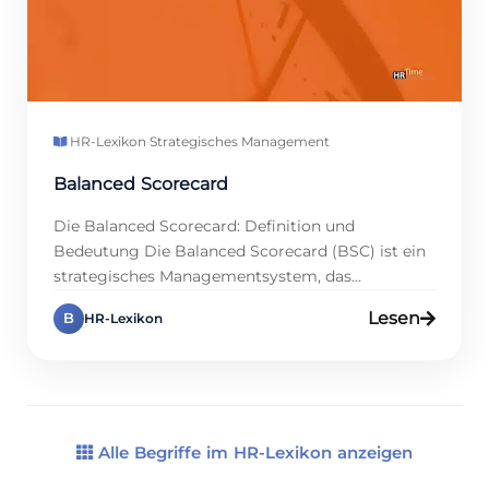
HR-Lexikon
·
Strategisches Management
Balanced Scorecard
Die Balanced Scorecard: Definition und
Bedeutung Die Balanced Scorecard (BSC) ist ein
strategisches Managementsystem, das
Unternehmen dabei unterstützt, ihre
Lesen
B
HR-Lexikon
langfristigen Ziele zu erreichen. Sie verknüpft
finanzielle und nicht-finanzielle Kennzahlen und
bietet eine ausgewogene Sicht auf die Leistung
eines Unternehmens. Ursprünglich von den
Professoren Robert S. Kaplan und David P.
Norton entwickelt, hat sich die BSC […]
Alle Begriffe im HR-Lexikon anzeigen