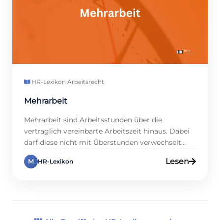
HR-Lexikon
·
Arbeitsrecht
Mehrarbeit
Mehrarbeit sind Arbeitsstunden über die
vertraglich vereinbarte Arbeitszeit hinaus. Dabei
darf diese nicht mit Überstunden verwechselt
werden, da es Überschneidungen gibt. Mehrarbeit
Lesen
M
HR-Lexikon
kann je nach Arbeitsvertrag unbezahlt oder durch
Freizeit ausgeglichen werden. Arbeitnehmer
müssen grundsätzlich nicht länger als vereinbart
arbeiten, es sei denn, es besteht eine betriebliche
Notwendigkeit. In Deutschland gibt es klare