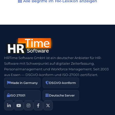
Regelungen zu […]
Alle Begriffe im HR-Lexikon anzeigen
HRTime Software GmbH ist ein deutscher Anbieter für HR-
Software mit Schwerpunkt auf digitaler Zeiterfassung,
Personalmanagement und Workforce Management. Seit 2003
aus Essen — DSGVO-konform und ISO-27001-zertifiziert.
Made in Germany
DSGVO-konform
ISO 27001
Deutsche Server