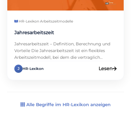
HR-Lexikon
·
Arbeitszeitmodelle
Jahresarbeitszeit
Jahresarbeitszeit – Definition, Berechnung und
Vorteile Die Jahresarbeitszeit ist ein flexibles
Arbeitszeitmodell, bei dem die vertraglich
vereinbarte Gesamtarbeitszeit eines Mitarbeiters
Lesen
J
HR-Lexikon
über ein ganzes Kalenderjahr betrachtet wird.
Dieses Modell ermöglicht es, Schwankungen in
der Arbeitsbelastung auszugleichen, sodass in
arbeitsintensiven Phasen mehr und in ruhigeren
Phasen weniger Stunden geleistet werden – ohne
dass sich der Jahresgesamtwert verändert. […]
Alle Begriffe im HR-Lexikon anzeigen