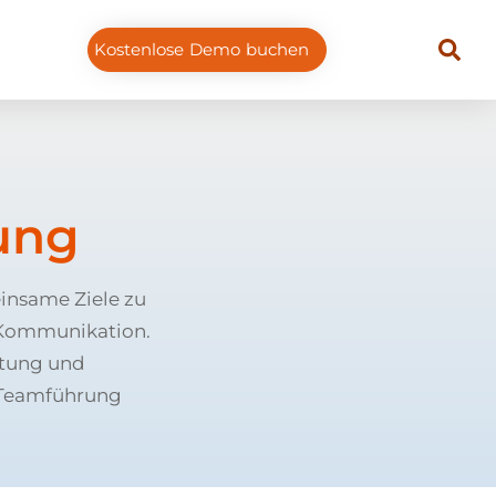
Kostenlose Demo buchen
ung
insame Ziele zu
e Kommunikation.
stung und
e Teamführung