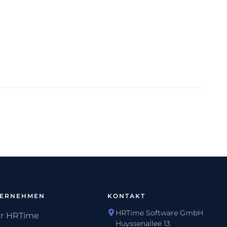
TERNEHMEN
KONTAKT
HRTime Software GmbH
r HRTime
Huyssenallee 13