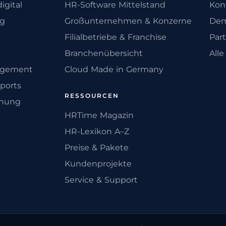
igital
HR-Software Mittelstand
Kon
ng
Großunternehmen & Konzerne
Dem
Filialbetriebe & Franchise
Par
Branchenübersicht
All
agement
Cloud Made in Germany
ports
RESSOURCEN
anung
HRTime Magazin
HR-Lexikon A–Z
Preise & Pakete
Kundenprojekte
Service & Support