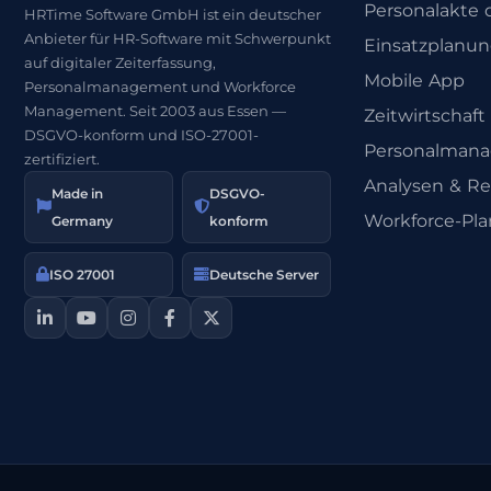
Personalakte d
HRTime Software GmbH ist ein deutscher
Anbieter für HR-Software mit Schwerpunkt
Einsatzplanu
auf digitaler Zeiterfassung,
Mobile App
Personalmanagement und Workforce
Management. Seit 2003 aus Essen —
Zeitwirtschaft
DSGVO-konform und ISO-27001-
Personalman
zertifiziert.
Analysen & Re
Made in
DSGVO-
Workforce-Pl
Germany
konform
ISO 27001
Deutsche Server