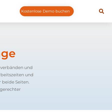
Kostenlose Demo buchen
äge
erverbänden und
rbeitszeiten und
 beide Seiten.
 gerechter