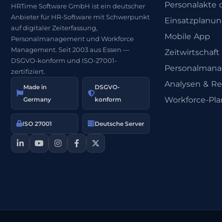
Personalakte d
HRTime Software GmbH ist ein deutscher
Anbieter für HR-Software mit Schwerpunkt
Einsatzplanu
auf digitaler Zeiterfassung,
Mobile App
Personalmanagement und Workforce
Management. Seit 2003 aus Essen —
Zeitwirtschaft
DSGVO-konform und ISO-27001-
Personalman
zertifiziert.
Analysen & Re
Made in
DSGVO-
Workforce-Pl
Germany
konform
ISO 27001
Deutsche Server