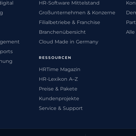
igital
HR-Software Mittelstand
Kon
ng
Großunternehmen & Konzerne
Dem
Filialbetriebe & Franchise
Par
Branchenübersicht
All
agement
Cloud Made in Germany
ports
RESSOURCEN
anung
HRTime Magazin
HR-Lexikon A–Z
Preise & Pakete
Kundenprojekte
Service & Support