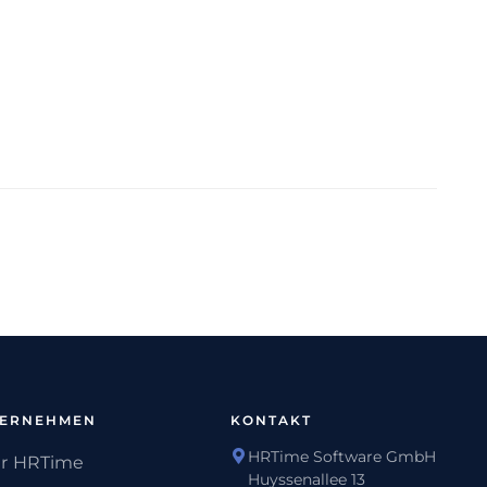
TERNEHMEN
KONTAKT
HRTime Software GmbH
r HRTime
Huyssenallee 13