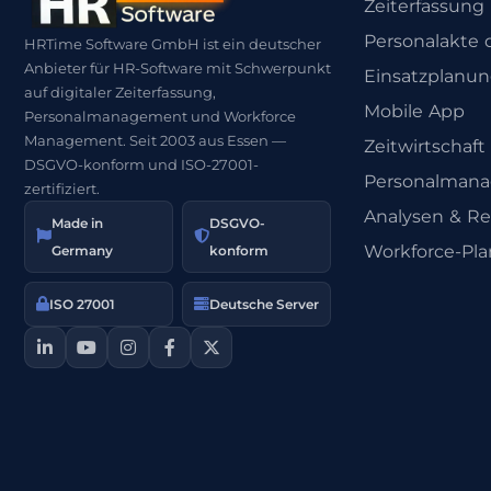
Zeiterfassung
Personalakte d
HRTime Software GmbH ist ein deutscher
Anbieter für HR-Software mit Schwerpunkt
Einsatzplanu
auf digitaler Zeiterfassung,
Mobile App
Personalmanagement und Workforce
Management. Seit 2003 aus Essen —
Zeitwirtschaft
DSGVO-konform und ISO-27001-
Personalman
zertifiziert.
Analysen & Re
Made in
DSGVO-
Workforce-Pl
Germany
konform
ISO 27001
Deutsche Server