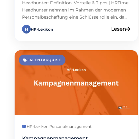
Headhunter: Definition, Vorteile & Tipps | HRTime
Headhunter nehmen im Rahmen der modernen
Personalbeschaffung eine Schlüsselrolle ein, da
sie gezielt auf die Suche nach hochqualifizierten
Lesen
H
HR-Lexikon
Fachkräften für Unternehmen gehen.
Insbesondere für HR-Profis und Führungskräfte
bieten sie eine effiziente Lösung, um vakante
Positionen mit hochqualifizierten Kandidaten zu
besetzen. Welche Aufgaben haben
TALENTAKQUISE
Personalberater und welche Vorteile ergeben […]
HR-Lexikon
·
Personalmanagement
Kampagnenmanagement