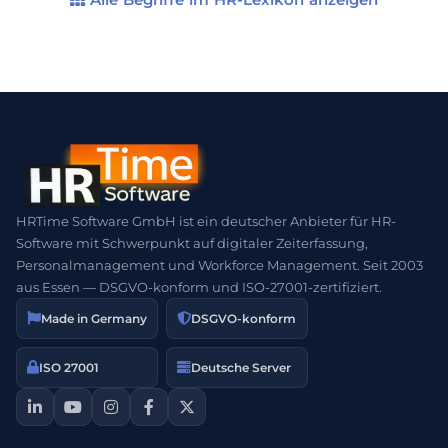
entscheidender Faktor […]
HRTime Software GmbH ist ein deutscher Anbieter für HR-
Software mit Schwerpunkt auf digitaler Zeiterfassung,
Personalmanagement und Workforce Management. Seit 2003
aus Essen — DSGVO-konform und ISO-27001-zertifiziert.
Made in Germany
DSGVO-konform
ISO 27001
Deutsche Server