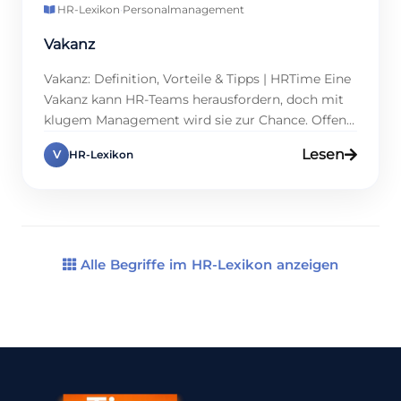
HR-Lexikon
·
Personalmanagement
Vakanz
Vakanz: Definition, Vorteile & Tipps | HRTime Eine
Vakanz kann HR-Teams herausfordern, doch mit
klugem Management wird sie zur Chance. Offene
Stellen entstehen durch Kündigungen, neue
Lesen
V
HR-Lexikon
Projekte oder Pensionierungen, und ein
effizientes Vakanzmanagement spart Zeit und
Kosten. HR-Profis profitieren von klaren
Prozessen, während Unternehmen Talente
gewinnen. Wie gelingt ein strukturiertes
Vorgehen? Dieser Artikel erklärt, wie […]
Alle Begriffe im HR-Lexikon anzeigen