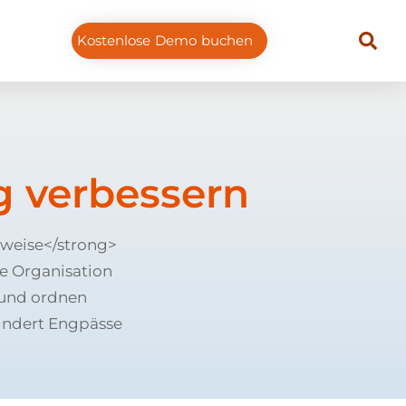
Kostenlose Demo buchen
 verbessern
sweise</strong>
e Organisation
 und ordnen
hindert Engpässe