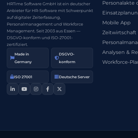
Personalakte d
HRTime Software GmbH ist ein deutscher
Anbieter für HR-Software mit Schwerpunkt
Einsatzplanu
auf digitaler Zeiterfassung,
Mobile App
Personalmanagement und Workforce
Management. Seit 2003 aus Essen —
Zeitwirtschaft
DSGVO-konform und ISO-27001-
Personalman
zertifiziert.
Analysen & Re
Made in
DSGVO-
Workforce-Pl
Germany
konform
ISO 27001
Deutsche Server