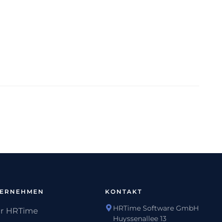
TERNEHMEN
KONTAKT
HRTime Software GmbH
r HRTime
Huyssenallee 13