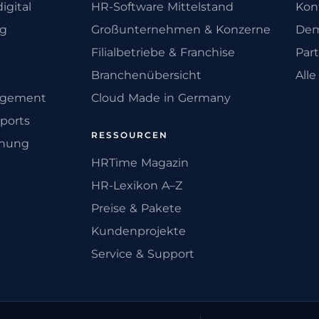
igital
HR-Software Mittelstand
Kon
ng
Großunternehmen & Konzerne
Dem
Filialbetriebe & Franchise
Par
Branchenübersicht
All
agement
Cloud Made in Germany
ports
RESSOURCEN
anung
HRTime Magazin
HR-Lexikon A–Z
Preise & Pakete
Kundenprojekte
Service & Support