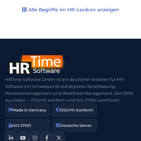
Alle Begriffe im HR-Lexikon anzeigen
HRTime Software GmbH ist ein deutscher Anbieter für HR-
Software mit Schwerpunkt auf digitaler Zeiterfassung,
Personalmanagement und Workforce Management. Seit 2003
aus Essen — DSGVO-konform und ISO-27001-zertifiziert.
Made in Germany
DSGVO-konform
ISO 27001
Deutsche Server