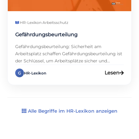
HR-Lexikon
·
Arbeitsschutz
Gefährdungsbeurteilung
Gefährdungsbeurteilung: Sicherheit am
Arbeitsplatz schaffen Gefährdungsbeurteilung ist
der Schlüssel, um Arbeitsplätze sicher und
gesund zu machen. Warum? Weil sie Risiken früh
Lesen
G
HR-Lexikon
aufdeckt und Unfälle verhindert. Studien zeigen,
dass Firmen mit guter Gefährdungsbeurteilung
30 % weniger Arbeitsunfälle haben, und das
boostet die Team-Zufriedenheit. Klingt stark,
oder? In diesem Eintrag zeigen wir dir, wie du die
Gefährdungsbeurteilung […]
Alle Begriffe im HR-Lexikon anzeigen