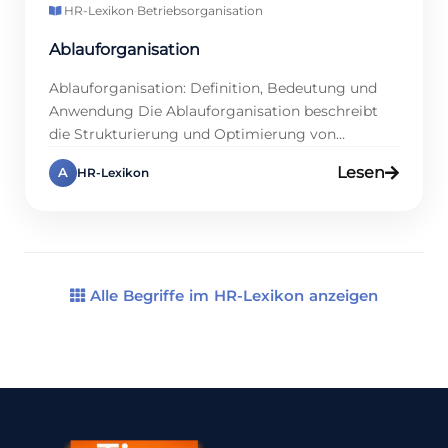
HR-Lexikon
·
Betriebsorganisation
Ablauforganisation
Ablauforganisation: Definition, Bedeutung und
Anwendung Die Ablauforganisation beschreibt
die Strukturierung und Optimierung von
Arbeitsabläufen in Unternehmen. Ziel ist es, eine
Lesen
A
HR-Lexikon
reibungslose Durchführung von Prozessen
sicherzustellen. Das Ziel besteht darin, die
Ressourcen optimal zu nutzen und die
Arbeitsabläufe so zu gestalten, dass sie
reibungslos und schnell erfolgen. Eine gut
strukturierte Ablauforganisation ist somit ein
Alle Begriffe im HR-Lexikon anzeigen
entscheidender Faktor […]