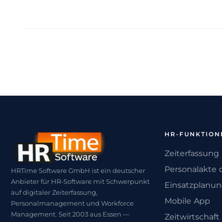
HR-FUNKTION
Zeiterfassung
Personalakte d
HRTime Software GmbH ist ein deutscher
Anbieter für HR-Software mit Schwerpunkt
Einsatzplanu
auf digitaler Zeiterfassung,
Mobile App
Personalmanagement und Workforce
Management. Seit 2003 aus Essen —
Zeitwirtschaft