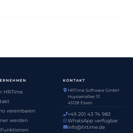
TERNEHMEN
KONTAKT
HRTime Software GmbH
r HRTime
Huyssenallee 13
takt
45128 Essen
o vereinbaren
+49 201 43 74 983
tner werden
WhatsApp verfügbar
info@hrtime.de
e Funktionen