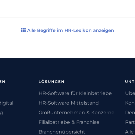
Alle Begriffe im HR-Lexikon anzeigen
EN
LÖSUNGEN
UN
HR-Software für Kleinbetriebe
Übe
igital
HR-Software Mittelstand
Kon
ng
Großunternehmen & Konzerne
Dem
Filialbetriebe & Franchise
Par
Branchenübersicht
All