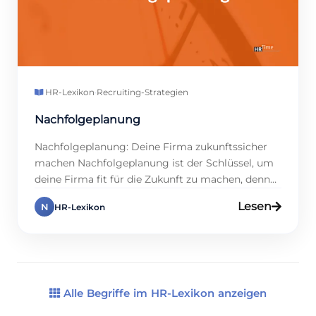
HR-Lexikon
·
Recruiting-Strategien
Nachfolgeplanung
Nachfolgeplanung: Deine Firma zukunftssicher
machen Nachfolgeplanung ist der Schlüssel, um
deine Firma fit für die Zukunft zu machen, denn
sie sichert Talente und Wissen. Warum ist das
Lesen
N
HR-Lexikon
entscheidend? Studien zeigen, dass 75 % der
Unternehmen ohne Nachfolgeregelung bei
Führungsausfällen straucheln, weil Kompetenz
fehlt. Das knallt, denn es schützt deine
Kontinuität! In diesem Eintrag zeigen wir […]
Alle Begriffe im HR-Lexikon anzeigen