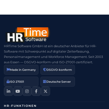
HRTime Software GmbH ist ein deutscher Anbieter für HR-
Software mit Schwerpunkt auf digitaler Zeiterfassung,
Personalmanagement und Workforce Management. Seit 2003
aus Essen — DSGVO-konform und ISO-27001-zertifiziert.
Made in Germany
DSGVO-konform
ISO 27001
Deutsche Server
HR-FUNKTIONEN