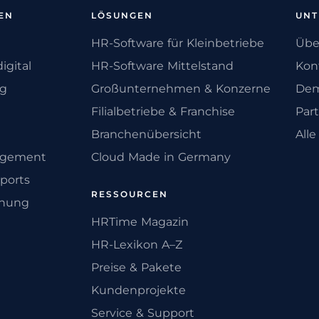
EN
LÖSUNGEN
UN
HR-Software für Kleinbetriebe
Übe
igital
HR-Software Mittelstand
Kon
ng
Großunternehmen & Konzerne
Dem
Filialbetriebe & Franchise
Par
Branchenübersicht
All
agement
Cloud Made in Germany
ports
RESSOURCEN
anung
HRTime Magazin
HR-Lexikon A–Z
Preise & Pakete
Kundenprojekte
Service & Support