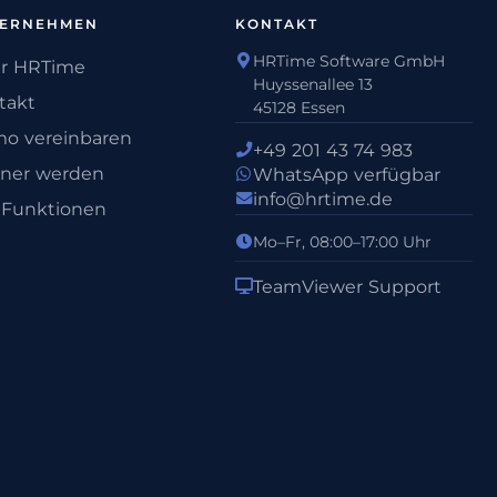
TERNEHMEN
KONTAKT
HRTime Software GmbH
r HRTime
Huyssenallee 13
takt
45128 Essen
o vereinbaren
+49 201 43 74 983
tner werden
WhatsApp verfügbar
info@hrtime.de
e Funktionen
Mo–Fr, 08:00–17:00 Uhr
TeamViewer Support