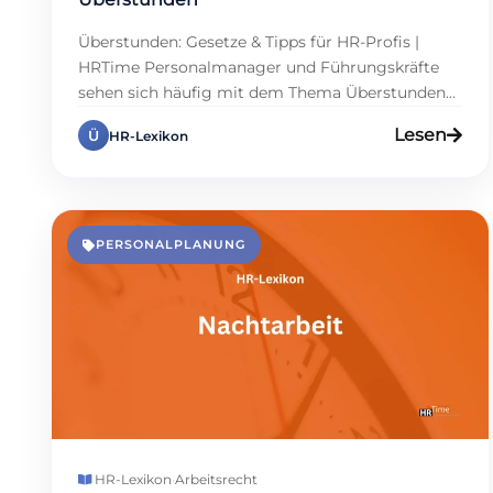
Überstunden: Gesetze & Tipps für HR-Profis |
HRTime Personalmanager und Führungskräfte
sehen sich häufig mit dem Thema Überstunden
konfrontiert. In dynamischen Unternehmen
Lesen
Ü
HR-Lexikon
entstehen regelmäßig Zusatzstunden, um
Projekte effizient voranzutreiben. Ich bitte um
Klärung, was als Überstunden zu zählen ist. Im
Wesentlichen handelt es sich um Arbeitszeit, die
über die vereinbarte Stundenzahl hinausgeht. In
PERSONALPLANUNG
Deutschland regelt […]
HR-Lexikon
·
Arbeitsrecht