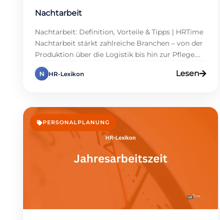
Nachtarbeit
Nachtarbeit: Definition, Vorteile & Tipps | HRTime
Nachtarbeit stärkt zahlreiche Branchen – von der
Produktion über die Logistik bis hin zur Pflege.
Unternehmen können dadurch einen
Lesen
N
HR-Lexikon
durchgehenden Betrieb sicherstellen, während
Mitarbeitende von attraktiven Zuschlägen
profitieren. Doch wie lässt sich Nachtarbeit
gestalten, damit alle Beteiligten davon
profitieren? Dieser Lexikon-Eintrag gibt HR-Profis
PERSONALPLANUNG
und Führungskräften alle wichtigen
Informationen […]