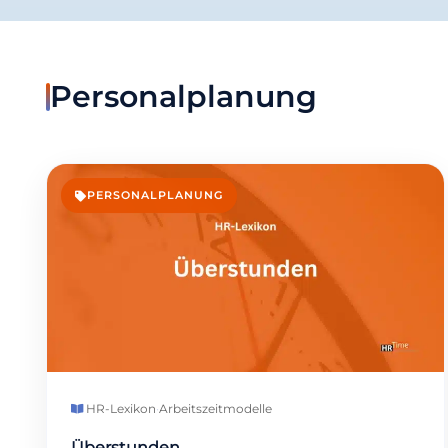
Personalplanung
PERSONALPLANUNG
HR-Lexikon
·
Arbeitszeitmodelle
Überstunden