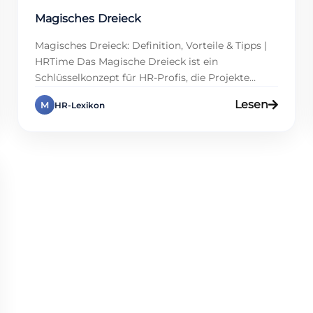
Magisches Dreieck
Magisches Dreieck: Definition, Vorteile & Tipps |
HRTime Das Magische Dreieck ist ein
Schlüsselkonzept für HR-Profis, die Projekte
effizient steuern wollen. Die Optimierung von
Lesen
M
HR-Lexikon
Zeit, Kosten und Qualität bei gleichzeitiger
Schonung der Ressourcen ist das Ziel dieses
Prozesses. In einem Personalmanagement, in
dem es auf die Einhaltung von Terminen und
Budgets ankommt, sorgt das Magische […]