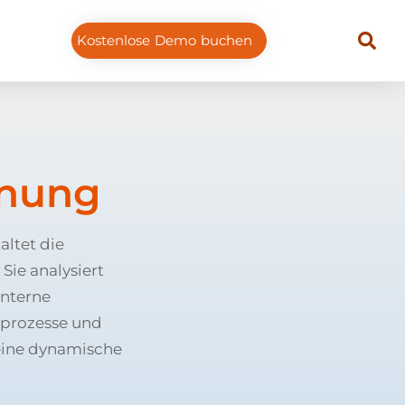
Kostenlose Demo buchen
anung
altet die
Sie analysiert
interne
sprozesse und
eine dynamische