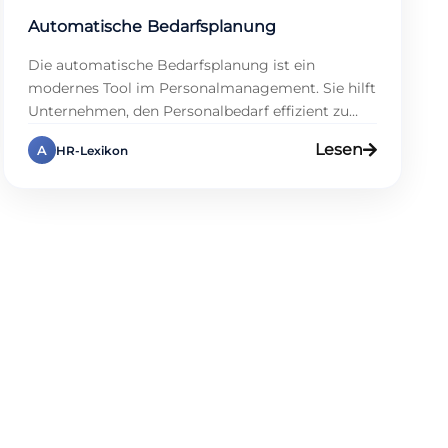
Automatische Bedarfsplanung
Die automatische Bedarfsplanung ist ein
modernes Tool im Personalmanagement. Sie hilft
Unternehmen, den Personalbedarf effizient zu
bestimmen. Außerdem optimiert sie
Lesen
A
HR-Lexikon
Schichtpläne und Arbeitszeiten. Sie ist besonders
nützlich für Branchen mit wechselnden
Arbeitszeiten. Auf www.hrtime.de findest du alle
Infos dazu. Denn wir bieten Lösungen, die Zeit
sparen. Diese Technologie nutzt Daten, um
Bedarf vorherzusagen. Viele Firmen […]