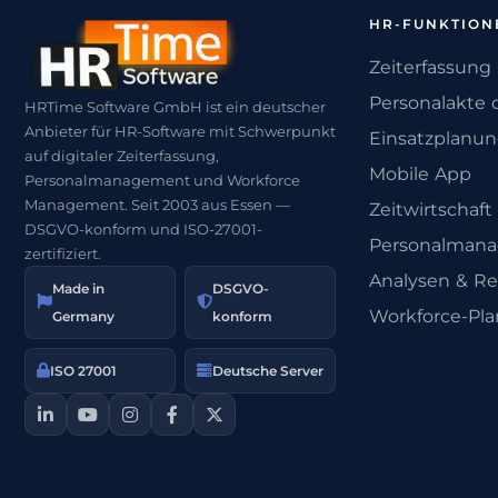
HR-FUNKTION
Zeiterfassung
Personalakte d
HRTime Software GmbH ist ein deutscher
Anbieter für HR-Software mit Schwerpunkt
Einsatzplanu
auf digitaler Zeiterfassung,
Mobile App
Personalmanagement und Workforce
Management. Seit 2003 aus Essen —
Zeitwirtschaft
DSGVO-konform und ISO-27001-
Personalman
zertifiziert.
Analysen & Re
Made in
DSGVO-
Workforce-Pl
Germany
konform
ISO 27001
Deutsche Server