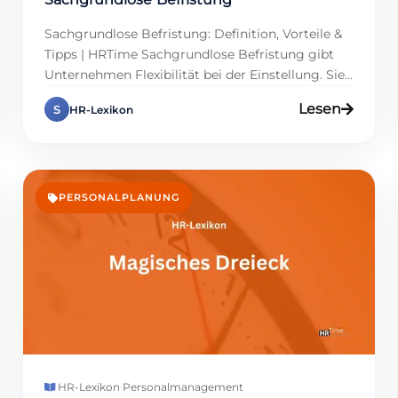
Sachgrundlose Befristung: Definition, Vorteile &
Tipps | HRTime Sachgrundlose Befristung gibt
Unternehmen Flexibilität bei der Einstellung. Sie
erlaubt Arbeitsverträge ohne speziellen Grund zu
Lesen
S
HR-Lexikon
begrenzen. Viele Personalmanager nutzen das für
saisonale Peaks oder Probezeiten. Doch Regeln
aus dem TzBfG schützen Arbeitnehmer vor
Missbrauch. So bleibt es ein Win-Win für beide
Seiten. In Zeiten knapper Fachkräfte hilft […]
PERSONALPLANUNG
HR-Lexikon
·
Personalmanagement