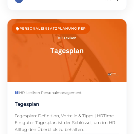
Projekte oder Pensionierungen, und ein
effizientes Vakanzmanagement spart Zeit und
Kosten. HR-Profis profitieren von klaren
Prozessen, während Unternehmen Talente
gewinnen. Wie gelingt ein strukturiertes
PERSONALEINSATZPLANUNG PEP
Vorgehen? Dieser Artikel erklärt, wie […]
HR-Lexikon
·
Personalmanagement
Tagesplan
Tagesplan: Definition, Vorteile & Tipps | HRTime
Ein guter Tagesplan ist der Schlüssel, um im HR-
Alltag den Überblick zu behalten.