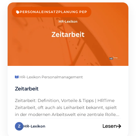
PERSONALEINSATZPLANUNG PEP
HR-Lexikon
·
Personalmanagement
Zeitarbeit
Zeitarbeit: Definition, Vorteile & Tipps | HRTime
Zeitarbeit, oft auch als Leiharbeit bekannt, spielt
in der modernen Arbeitswelt eine zentrale Rolle.
Unternehmen setzen auf diese flexible Lösung,
Lesen
Z
HR-Lexikon
um Personalengpässe zu überbrücken oder
Projekte effizient umzusetzen. Für HR-Profis