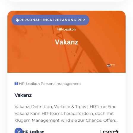
bietet Zeitarbeit zahlreiche Vorteile, doch sie
bringt auch Herausforderungen mit sich, etwa bei
der Einhaltung gesetzlicher Vorgaben. Dieser […]
PERSONALEINSATZPLANUNG PEP
HR-Lexikon
·
Personalmanagement
Vakanz
Vakanz: Definition, Vorteile & Tipps | HRTime Eine
Vakanz kann HR-Teams herausfordern, doch mit
klugem Management wird sie zur Chance. Offene
Stellen entstehen durch Kündigungen, neue
Lesen
V
HR-Lexikon