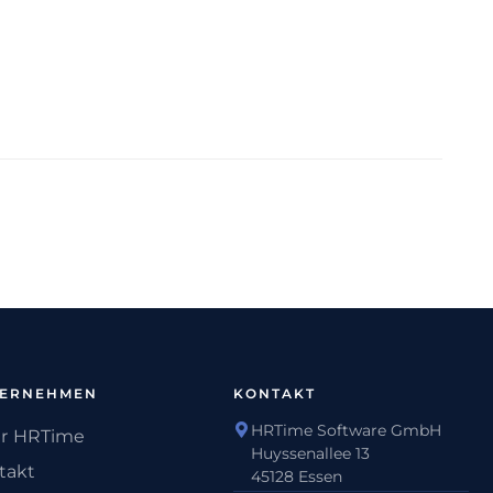
TERNEHMEN
KONTAKT
HRTime Software GmbH
r HRTime
Huyssenallee 13
takt
45128 Essen