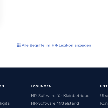
Alle Begriffe im HR-Lexikon anzeigen
EN
LÖSUNGEN
UN
HR-Software für Kleinbetriebe
Übe
igital
HR-Software Mittelstand
Kon