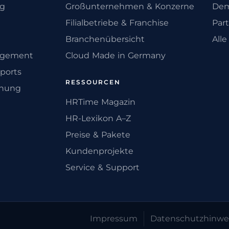
ng
Großunternehmen & Konzerne
Dem
Filialbetriebe & Franchise
Par
Branchenübersicht
All
agement
Cloud Made in Germany
ports
RESSOURCEN
anung
HRTime Magazin
HR-Lexikon A–Z
Preise & Pakete
Kundenprojekte
Service & Support
Impressum
Datenschutz­hinwe