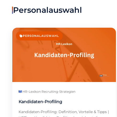
Personalauswahl
PERSONALAUSWAHL
HR-Lexikon
·
Recruiting-Strategien
Kandidaten-Profiling
Kandidaten-Profiling: Definition, Vorteile & Tipps |