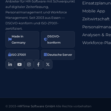
Anbieter für HR-Software mit Schwerpunkt
Einsatzplanu
auf digitaler Zeiterfassung,
Mobile App
Personalmanagement und Workforce
Management. Seit 2003 aus Essen —
Zeitwirtschaft
DSGVO-konform und ISO-27001-
Personalman
zertifiziert.
Analysen & Re
Made in
DSGVO-
Workforce-Pl
Germany
konform
ISO 27001
Deutsche Server
© 2003–
HRTime Software GmbH
·
Alle Rechte vorbehalten