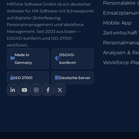
Personalakte d
HRTime Software GmbH ist ein deutscher
Anbieter für HR-Software mit Schwerpunkt
Einsatzplanu
auf digitaler Zeiterfassung,
Mobile App
Personalmanagement und Workforce
Management. Seit 2003 aus Essen —
Zeitwirtschaft
DSGVO-konform und ISO-27001-
Personalman
zertifiziert.
Analysen & Re
Made in
DSGVO-
Workforce-Pl
Germany
konform
ISO 27001
Deutsche Server