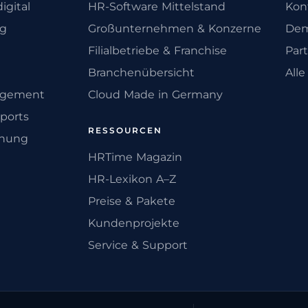
igital
HR-Software Mittelstand
Kon
ng
Großunternehmen & Konzerne
Dem
Filialbetriebe & Franchise
Par
Branchenübersicht
All
agement
Cloud Made in Germany
ports
RESSOURCEN
anung
HRTime Magazin
HR-Lexikon A–Z
Preise & Pakete
Kundenprojekte
Service & Support