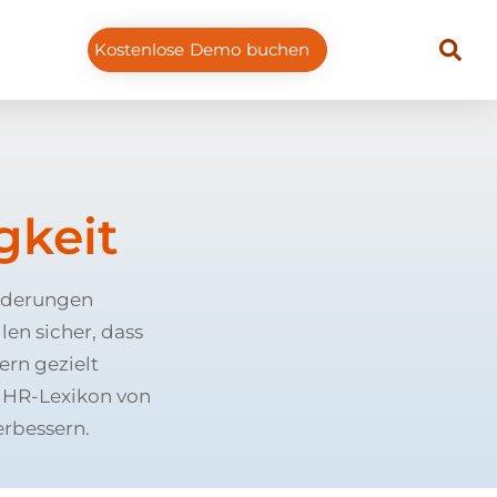
Kostenlose Demo buchen
gkeit
orderungen
n sicher, dass
ern gezielt
 HR-Lexikon von
erbessern.