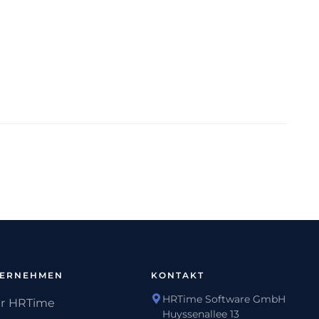
TERNEHMEN
KONTAKT
HRTime Software GmbH
r HRTime
Huyssenallee 13