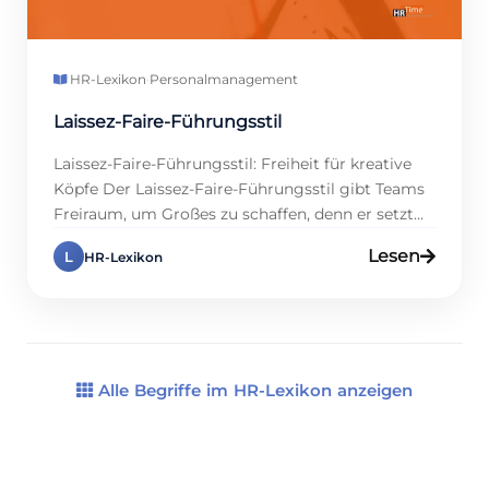
HR-Lexikon
·
Personalmanagement
Laissez-Faire-Führungsstil
Laissez-Faire-Führungsstil: Freiheit für kreative
Köpfe Der Laissez-Faire-Führungsstil gibt Teams
Freiraum, um Großes zu schaffen, denn er setzt
auf Eigenverantwortung. Warum ist das ein
Lesen
L
HR-Lexikon
Volltreffer? Studien zeigen, dass 65 % der
Mitarbeitenden in kreativen Branchen durch
Autonomie produktiver sind, weil sie
selbstbestimmt agieren. Das knallt, denn es
entfesselt Innovation! In diesem Eintrag zeigen
wir dir, wie […]
Alle Begriffe im HR-Lexikon anzeigen